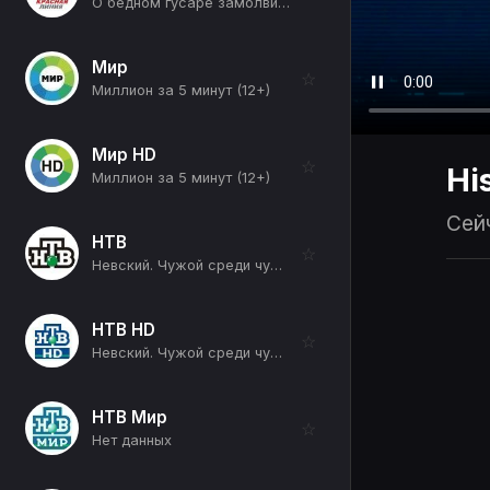
О бедном гусаре замолвите слово (1-я серия) (12+)
Мир
☆
Миллион за 5 минут (12+)
Мир HD
☆
Hi
Миллион за 5 минут (12+)
Сей
НТВ
☆
Невский. Чужой среди чужих (Линия защиты) (12+)
НТВ HD
☆
Невский. Чужой среди чужих (Линия защиты) (12+)
НТВ Мир
☆
Нет данных