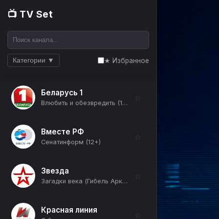
📺 TV Set
★ Избранное
Категории ▼
Беларусь 1
☆
Влюбить и обезвредить (12+)
Вместе РФ
☆
Сенатинформ (12+)
Звезда
☆
Загадки века (Гибель Аркадия Гайдара) (12+)
Красная линия
☆