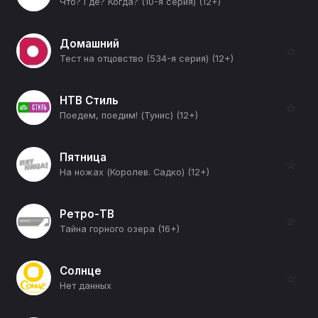
Что? Где? Когда? (10-я серия) (12+)
Домашний
☆
Тест на отцовство (534-я серия) (12+)
НТВ Стиль
☆
Поедем, поедим! (Тунис) (12+)
Пятница
☆
На ножах (Королев. Садко) (12+)
Ретро-ТВ
☆
Тайна горного озера (16+)
Солнце
☆
Нет данных