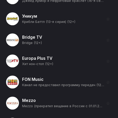
Джейд Армор и Нефритовый браслет (16-я серия) (12+)
Уникум
☆
Крибли Баттл (13-я серия) (12+)
Bridge TV
☆
Bridge (12+)
Europa Plus TV
☆
Хит нон-стоп (12+)
FON Music
☆
Канал не предоставил программу передач (12+)
Mezzo
☆
Mezzo (прекратил вещание в России с 01.01.2026) (12+)