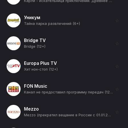
Карли - искательница приключений. Древнее королевство (Честная сделка) (12+)
Уникум
☆
Тайна парка развлечений (6+)
Bridge TV
☆
Bridge (12+)
Europa Plus TV
☆
Хит нон-стоп (12+)
FON Music
☆
Канал не предоставил программу передач (12+)
Mezzo
☆
Mezzo (прекратил вещание в России с 01.01.2026) (12+)