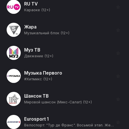
RU TV
☆
Караоке (12+)
Жара
☆
Музыкальный блок (12+)
Муз ТВ
☆
Движение (12+)
Музыка Первого
☆
#Хитмикс (12+)
Шансон ТВ
☆
Мировой шансон (Микс-Салат) (12+)
Eurosport 1
☆
Велоспорт: "Тур де Франс". Восьмой этап. Женщины (12+)