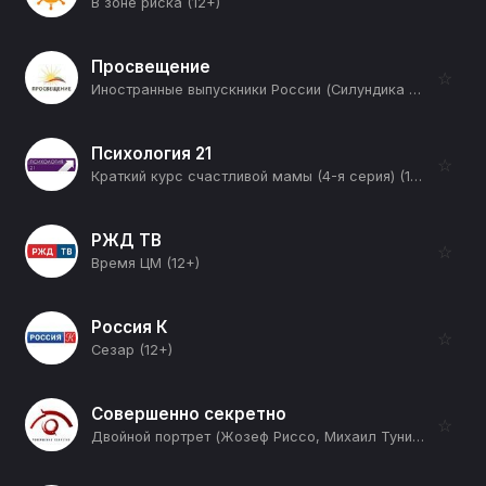
В зоне риска (12+)
Просвещение
☆
Иностранные выпускники России (Силундика Сесилия (Зимбабве)) (12+)
Психология 21
☆
Краткий курс счастливой мамы (4-я серия) (12+)
РЖД ТВ
☆
Время ЦМ (12+)
Россия К
☆
Сезар (12+)
Совершенно секретно
☆
Двойной портрет (Жозеф Риссо, Михаил Туниев и Александр Капралов. Последние герои "Нормандии) (12+)