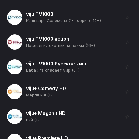
viju TV1000
☆
Копи царя Соломона (1-я серия) (12+)
viju TV1000 action
☆
Последний охотник на ведьм (16+)
viju TV1000 Русское кино
☆
Баба Яга спасает мир (6+)
viju+ Comedy HD
☆
Марли и я (12+)
viju+ Megahit HD
☆
Вий (12+)
viju+ Premiere HD