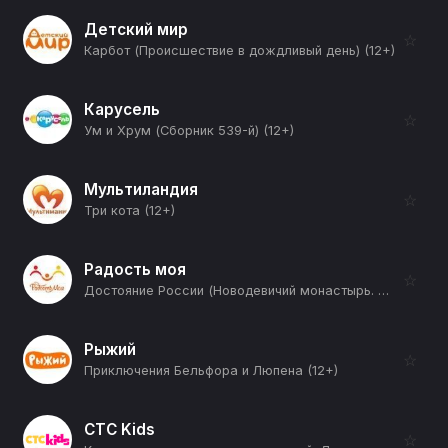
Детский мир
☆
Карбот (Происшествие в дождливый день) (12+)
Карусель
☆
Ум и Хрум (Сборник 539-й) (12+)
Мультиландия
☆
Три кота (12+)
Радость моя
☆
Достояние России (Новодевичий монастырь. Царевна Софья. Царица Евдокия) (12+)
Рыжий
☆
Приключения Бельфора и Люпена (12+)
СТС Kids
☆