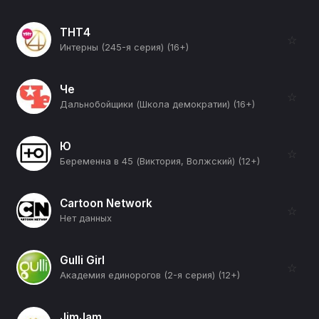
ТНТ4
☆
Интерны (245-я серия) (16+)
Че
☆
Дальнобойщики (Школа демократии) (16+)
Ю
☆
Беременна в 45 (Виктория, Волжский) (12+)
Cartoon Network
☆
Нет данных
Gulli Girl
☆
Академия единорогов (2-я серия) (12+)
JimJam