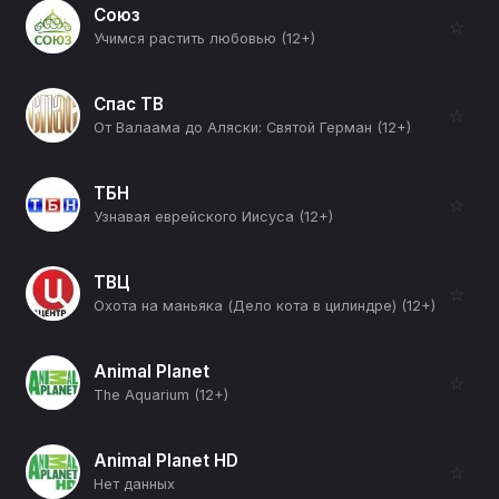
Союз
☆
Учимся растить любовью (12+)
Спас ТВ
☆
От Валаама до Аляски: Святой Герман (12+)
ТБН
☆
Узнавая еврейского Иисуса (12+)
ТВЦ
☆
Охота на маньяка (Дело кота в цилиндре) (12+)
Animal Planet
☆
The Aquarium (12+)
Animal Planet HD
☆
Нет данных