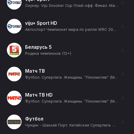
☆
Снукер. Viju Snooker Cup Плей-офф. Финал. Матч до 5 побед. Иван Каковский - Артём Истомин (12+)
viju+ Sport HD
☆
Автоспорт Чемпионат мира по ралли WRC 2026. 10 этап. Ралли Финляндия. День 3. 14 спецучасток. Леусту 1 (12+)
Беларусь 5
☆
Родина чемпионов (12+)
Матч ТВ
☆
Футбол. Суперлига. Женщины. "Локомотив" (Москва) - ЦСКА. Прямая трансляция (12+)
Матч ТВ HD
☆
Футбол. Суперлига. Женщины. "Локомотив" (Москва) - ЦСКА. Прямая трансляция (12+)
Футбол
☆
Чунцин - Шанхай Порт. Китайская Суперлига. Сезон 2026. Прямая трансляция (12+)