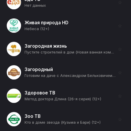
☆
Нет данных
Живая природа HD
☆
Небеса (12+)
Загородная жизнь
☆
Пустите строителей в дом (Новая ванная комната и шкаф под лестницей) (12+)
Загородный
☆
Готовим на даче с Александром Бельковичем (Скумбрия по-стамбульски и турецкая закуска) (12+)
Здоровое ТВ
☆
Метод доктора Длина (26-я серия) (12+)
Зоо ТВ
☆
Кто в доме звезда (Кузьма и Бари) (12+)