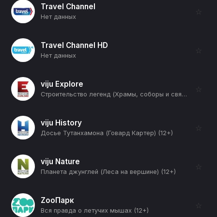
Travel Channel
☆
Нет данных
Travel Channel HD
☆
Нет данных
viju Explore
☆
Строительство легенд (Храмы, соборы и священные места) (12+)
viju History
☆
Досье Тутанхамона (Говард Картер) (12+)
viju Nature
☆
Планета джунглей (Леса на вершине) (12+)
ZooПарк
☆
Вся правда о летучих мышах (12+)