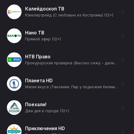
Калейдоскоп ТВ
☆
Ювелиртрейд (С любовью из Костромы) (12+)
Нано ТВ
☆
Прямой эфир (12+)
НТВ Право
☆
Прокурорская проверка (Высоко сижу - далеко гляжу) (16+)
Планета HD
☆
Магия вкуса (Танзания. Пир у подножия Килиманджаро) (12+)
Поехали!
☆
Два дня в городе (12+)
Приключения HD
☆