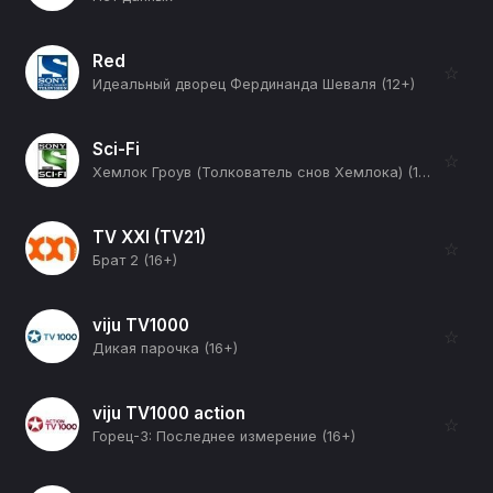
Red
☆
Идеальный дворец Фердинанда Шеваля (12+)
Sci-Fi
☆
Хемлок Гроув (Толкователь снов Хемлока) (18+)
TV XXI (TV21)
☆
Брат 2 (16+)
viju TV1000
☆
Дикая парочка (16+)
viju TV1000 action
☆
Горец-3: Последнее измерение (16+)