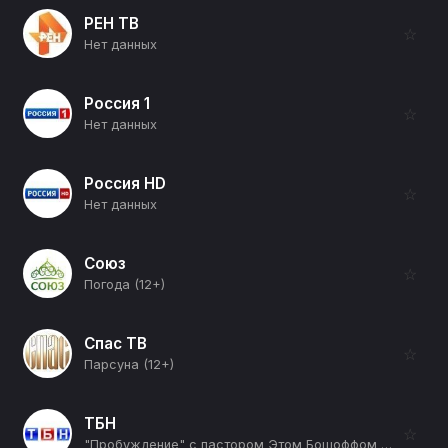
РЕН ТВ
☆
Нет данных
Россия 1
☆
Нет данных
Россия HD
☆
Нет данных
Союз
☆
Погода (12+)
Спас ТВ
☆
Парсуна (12+)
ТБН
☆
"Пробуждение" с пастором Этом Бошоффом (12+)