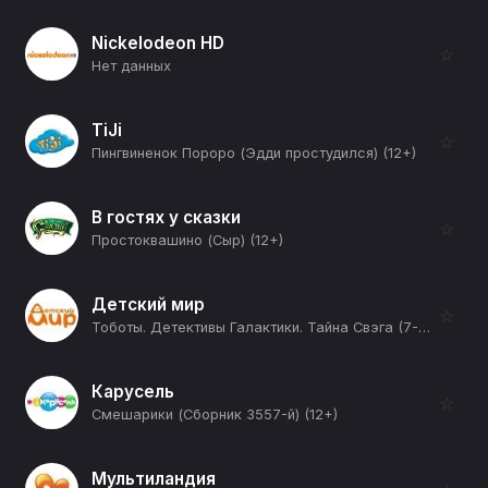
Nickelodeon HD
☆
Нет данных
TiJi
☆
Пингвиненок Пороро (Эдди простудился) (12+)
В гостях у сказки
☆
Простоквашино (Сыр) (12+)
Детский мир
☆
Тоботы. Детективы Галактики. Тайна Свэга (7-я серия) (12+)
Карусель
☆
Смешарики (Сборник 3557-й) (12+)
Мультиландия