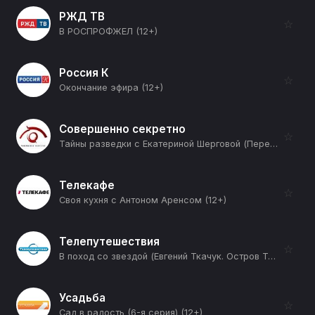
РЖД ТВ
☆
В РОСПРОФЖЕЛ (12+)
Россия К
☆
Окончание эфира (12+)
Совершенно секретно
☆
Тайны разведки с Екатериной Шерговой (Перебежчики. Цена предательства) (12+)
Телекафе
☆
Своя кухня с Антоном Аренсом (12+)
Телепутешествия
☆
В поход со звездой (Евгений Ткачук. Остров Твердыш) (12+)
Усадьба
☆
Сад в радость (6-я серия) (12+)