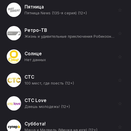
Пятница
☆
Пятница News (135-я серия) (12+)
Ретро-ТВ
☆
Жизнь и удивительные приключения Робинзона Крузо (12+)
Солнце
☆
Нет данных
СТС
☆
100 мест, где поесть (12+)
СТС Love
☆
Даешь молодежь! (12+)
Суббота!
☆
Маша и Медведь (Мишка на юге) (12+)