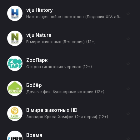
viju History
☆
Настоящая война престолов (Людовик XIV: абсолютный монарх - 1661-1669) (12+)
viju Nature
☆
В мире животных (5-я серия) (12+)
ZooПарк
☆
Остров гигантских черепах (12+)
Бобёр
☆
Дачные феи. Кулинарные истории (12+)
В мире животных HD
☆
Зоопарк Криса Хамфри (2-я серия) (12+)
Время
☆