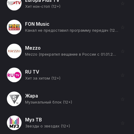
Europa Plus TV
☆
Хит нон-стоп (12+)
FON Music
☆
Канал не предоставил программу передач (12+)
Mezzo
☆
Mezzo (прекратил вещание в России с 01.01.2026) (12+)
RU TV
☆
Хит за хитом (12+)
Жара
☆
Музыкальный блок (12+)
Муз ТВ
☆
Звезды о звездах (12+)