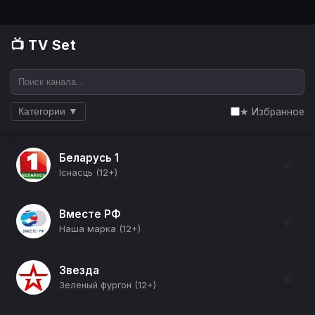
📺 TV Set
★ Избранное
Категории ▼
Беларусь 1
☆
Існасць (12+)
Вместе РФ
☆
Наша марка (12+)
Звезда
☆
Зеленый фургон (12+)