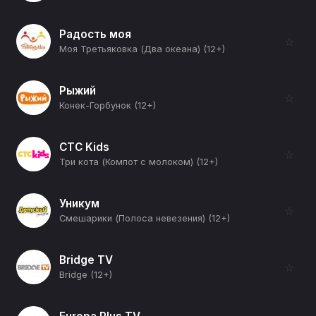
Радость моя
☆
Моя Третьяковка (Два океана) (12+)
Рыжий
☆
Конек-Горбунок (12+)
СТС Kids
☆
Три кота (Компот с молоком) (12+)
Уникум
☆
Смешарики (Полоса невезения) (12+)
Bridge TV
☆
Bridge (12+)