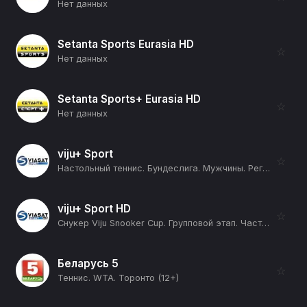
Нет данных
Setanta Sports Eurasia HD
☆
Нет данных
Setanta Sports+ Eurasia HD
☆
Нет данных
viju+ Sport
☆
Настольный теннис. Бундеслига. Мужчины. Регулярный сезон 2025/26. 19 тур. Боруссия Дюссельдорф - Бад Кёнигсхофен. Бад Хомбург - Саарбрюккен (12+)
viju+ Sport HD
☆
Снукер Viju Snooker Cup. Групповой этап. Часть 1-я. Группа А: Андей Гладык - Андрей Карасов. Группа B: Микаэл Нерсисян - Артем Истомин (12+)
Беларусь 5
☆
Теннис. WTA. Торонто (12+)