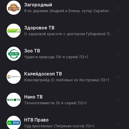
Загородный
☆
Я из деревни (Андрей и Елена, хутор Скрабатуны, Глубокский район) (12+)
Здоровое ТВ
☆
О здоровой красоте с доктором Губаревой (10-я серия) (12+)
Зоо ТВ
☆
Чудеса природы (14-я серия) (12+)
Калейдоскоп ТВ
☆
Ювелиртрейд (С любовью из Костромы) (12+)
Нано ТВ
☆
Технооптимисты (5-я серия) (12+)
НТВ Право
☆
Суд присяжных (Тигриная охота) (12+)