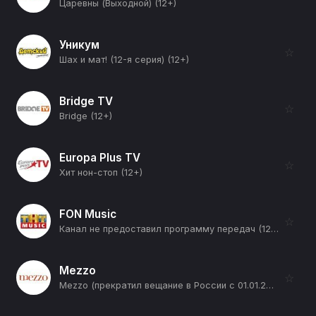
Царевны (Выходной) (12+)
Уникум
☆
Шах и мат! (12-я серия) (12+)
Bridge TV
☆
Bridge (12+)
Europa Plus TV
☆
Хит нон-стоп (12+)
FON Music
☆
Канал не предоставил программу передач (12+)
Mezzo
☆
Mezzo (прекратил вещание в России с 01.01.2026) (12+)