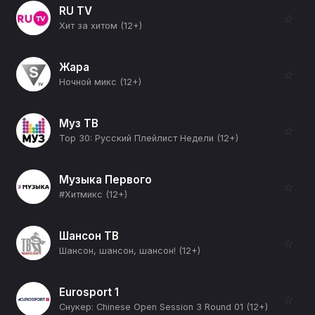
RU TV
☆
Хит за хитом (12+)
Жара
☆
Ночной микс (12+)
Муз ТВ
☆
Top 30: Русский Плейлист Недели (12+)
Музыка Первого
☆
#Хитмикс (12+)
Шансон ТВ
☆
Шансон, шансон, шансон! (12+)
Eurosport 1
☆
Снукер: Chinese Open Session 3 Round 01 (12+)