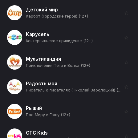
Детский мир
☆
Карбот (Городские герои) (12+)
Карусель
☆
Кентервильское привидение (12+)
Мультиландия
☆
Приключения Пети и Волка (12+)
Радость моя
☆
Писатель о писателях (Николай Заболоцкий) (12+)
Рыжий
☆
Про Миру и Гошу (12+)
СТС Kids
☆