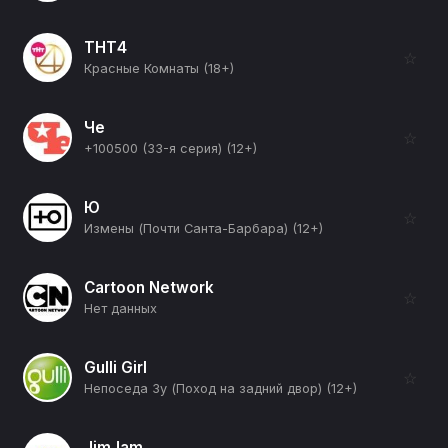
ТНТ4
☆
Красные Комнаты (18+)
Че
☆
+100500 (33-я серия) (12+)
Ю
☆
Измены (Почти Санта-Барбара) (12+)
Cartoon Network
☆
Нет данных
Gulli Girl
☆
Непоседа Зу (Поход на задний двор) (12+)
JimJam