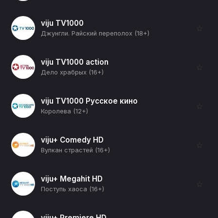
viju TV1000
☆
Джунгли. Райский переполох (18+)
viju TV1000 action
☆
Дело храбрых (16+)
viju TV1000 Русское кино
☆
Королева (12+)
viju+ Comedy HD
☆
Вулкан страстей (16+)
viju+ Megahit HD
☆
Поступь хаоса (16+)
viju+ Premiere HD