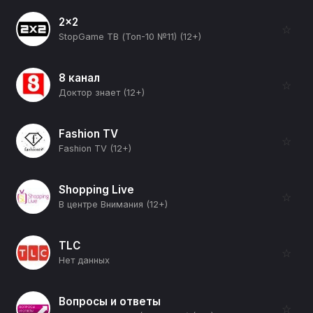
2x2
☆
StopGame ТВ (Топ-10 №11) (12+)
8 канал
☆
Доктор знает (12+)
Fashion TV
☆
Fashion TV (12+)
Shopping Live
☆
В центре Внимания (12+)
TLC
☆
Нет данных
Вопросы и ответы
☆