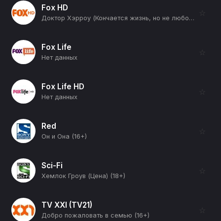
Fox HD
☆
Доктор Хэрроу (Кончается жизнь, но не любовь) (12+)
Fox Life
☆
Нет данных
Fox Life HD
☆
Нет данных
Red
☆
Он и Она (16+)
Sci-Fi
☆
Хемлок Гроув (Цена) (18+)
TV XXI (TV21)
☆
Добро пожаловать в семью (16+)