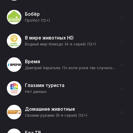
Бобёр
☆
ПроУют (12+)
В мире животных HD
☆
Водный мир Комодо (4-я серия) (12+)
Время
☆
Дмитрий Харатьян. По воле рока так случилось (12+)
Глазами туриста
☆
Нет данных
Домашние животные
☆
Своими руками (9-я серия) (12+)
Еда ТВ