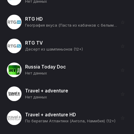
Нет данных
RTG HD
☆
География вкуса (Паста из кабачков с белыми грибами и тыквенным кремом) (12+)
RTG TV
☆
Десерт из шампиньонов (12+)
Russia Today Doc
☆
Нет данных
Travel + adventure
☆
Нет данных
Travel + adventure HD
☆
По берегам Атлантики (Ангола, Намибия) (12+)