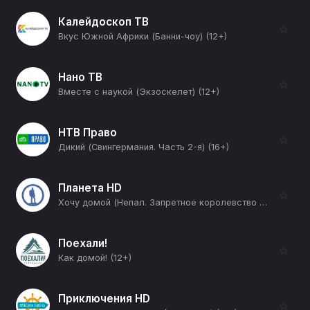
Калейдоскоп ТВ
☆
Вкус Южной Африки (Банни-чоу) (12+)
Нано ТВ
☆
Вместе с наукой (Экзоскелет) (12+)
НТВ Право
☆
Дикий (Свингермания. Часть 2-я) (16+)
Планета HD
☆
Хочу домой (Непал. Запретное королевство Мустанг) (12+)
Поехали!
☆
Как домой! (12+)
Приключения HD
☆