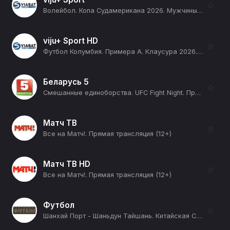
☆
Волейбол. Копа Судамерикана 2026. Мужчины. День 4. Полуфинал 1. Прямая трансляция (12+)
viju+ Sport HD
☆
Футбол Колумбия. Примера А. Клаусура 2026. 1 тур. Депортиво Толима - Жуниор (12+)
Беларусь 5
☆
Смешанные единоборства. UFC Fight Night. Прямая трансляция (12+)
Матч ТВ
☆
Все на Матч!. Прямая трансляция (12+)
Матч ТВ HD
☆
Все на Матч!. Прямая трансляция (12+)
Футбол
☆
Шанхай Порт - Шаньдун Тайшань. Китайская Суперлига. Сезон 2026 (12+)