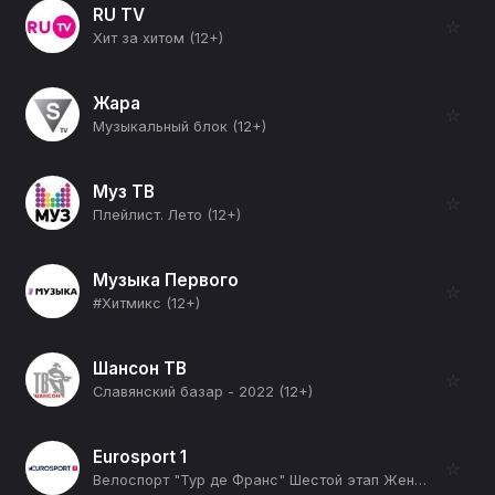
RU TV
☆
Хит за хитом (12+)
Жара
☆
Музыкальный блок (12+)
Муз ТВ
☆
Плейлист. Лето (12+)
Музыка Первого
☆
#Хитмикс (12+)
Шансон ТВ
☆
Славянский базар - 2022 (12+)
Eurosport 1
☆
Велоспорт "Тур де Франс" Шестой этап Женщины (12+)