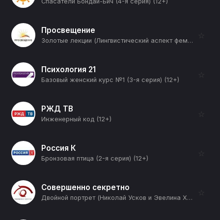
Спасатели Бондай-Бич (4-я серия) (12+)
Просвещение
☆
Золотые лекции (Лингвистический аспект феминитивов) (12+)
Психология 21
☆
Базовый женский курс №1 (3-я серия) (12+)
РЖД ТВ
☆
Инженерный код (12+)
Россия К
☆
Бронзовая птица (2-я серия) (12+)
Совершенно секретно
☆
Двойной портрет (Николай Усков и Эвелина Хромченко. Главные в гламуре) (12+)