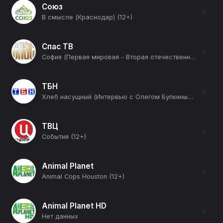
Союз
☆
В смысле (Краснодар) (12+)
Спас ТВ
☆
София (Первая мировая - Вторая отечественная) (12+)
ТБН
☆
Хлеб насущный (Интервью с Олегом Булкиным) (12+)
ТВЦ
☆
События (12+)
Animal Planet
☆
Animal Cops Houston (12+)
Animal Planet HD
☆
Нет данных