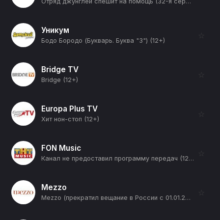
Отряд джунглей спешит на помощь (32-я серия) (12+)
Уникум
☆
Бодо Бородо (Букварь. Буква "З") (12+)
Bridge TV
☆
Bridge (12+)
Europa Plus TV
☆
Хит нон-стоп (12+)
FON Music
☆
Канал не предоставил программу передач (12+)
Mezzo
☆
Mezzo (прекратил вещание в России с 01.01.2026) (12+)