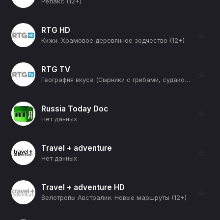
Релакс (12+)
RTG HD
☆
Кижи. Храмовое деревянное зодчество (12+)
RTG TV
☆
География вкуса (Сырники с грибами, судаком и соусом на молочной сыворотке) (12+)
Russia Today Doc
☆
Нет данных
Travel + adventure
☆
Нет данных
Travel + adventure HD
☆
Велотропы Австралии. Новые маршруты (12+)