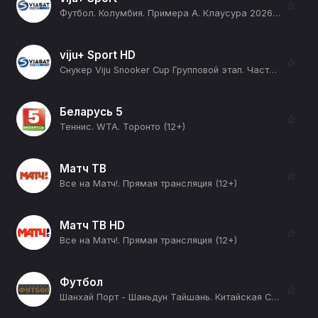
☆
Футбол. Колумбия. Примера А. Клаусура 2026. 3 тур. Онсе Кальдас - Америка де Кали (12+)
viju+ Sport HD
☆
Снукер Viju Snooker Cup Групповой этап. Часть 4 Группа A: Арсений Королев - Андрей Карасов. Группа B: Микаэл Нерсисян - Сергей Луцкер (12+)
Беларусь 5
☆
Теннис. WTA. Торонто (12+)
Матч ТВ
☆
Все на Матч!. Прямая трансляция (12+)
Матч ТВ HD
☆
Все на Матч!. Прямая трансляция (12+)
Футбол
☆
Шанхай Порт - Шаньдун Тайшань. Китайская Суперлига. Сезон 2026 (12+)