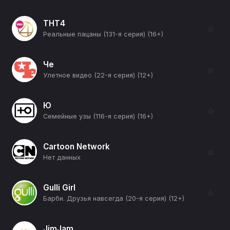
ТНТ4
☆
Реальные пацаны (131-я серия) (16+)
Че
☆
Улетное видео (22-я серия) (12+)
Ю
☆
Семейные узы (116-я серия) (16+)
Cartoon Network
☆
Нет данных
Gulli Girl
☆
Барби. Друзья навсегда (20-я серия) (12+)
JimJam