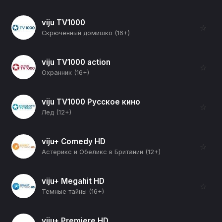
viju TV1000
☆
Скрюченный домишко (16+)
viju TV1000 action
☆
Охранник (16+)
viju TV1000 Русское кино
☆
Лед (12+)
viju+ Comedy HD
☆
Астерикс и Обеликс в Британии (12+)
viju+ Megahit HD
☆
Темные тайны (16+)
viju+ Premiere HD