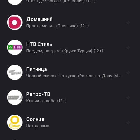
Что? Где? Когда? (4-я серия) (12+)
Домашний
☆
Прости меня... (Пленница) (12+)
НТВ Стиль
☆
Поедем, поедим! (Круиз: Турция) (12+)
Пятница
☆
Черный список. На кухне (Ростов-на-Дону. Medok) (12+)
Ретро-ТВ
☆
Ключи от неба (12+)
Солнце
☆
Нет данных