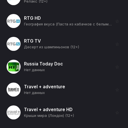
Релакс (12+)
RTG HD
☆
География вкуса (Паста из кабачков с белыми грибами и тыквенным кремом) (12+)
RTG TV
☆
Десерт из шампиньонов (12+)
Russia Today Doc
☆
Нет данных
Travel + adventure
☆
Нет данных
Travel + adventure HD
☆
Крыши мира (Лондон) (12+)