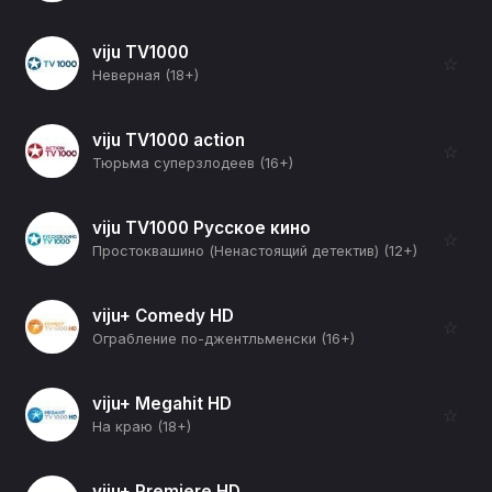
viju TV1000
☆
Неверная (18+)
viju TV1000 action
☆
Тюрьма суперзлодеев (16+)
viju TV1000 Русское кино
☆
Простоквашино (Ненастоящий детектив) (12+)
viju+ Comedy HD
☆
Ограбление по-джентльменски (16+)
viju+ Megahit HD
☆
На краю (18+)
viju+ Premiere HD