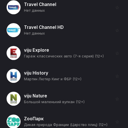
Travel Channel
☆
Нет данных
Travel Channel HD
☆
Нет данных
viju Explore
☆
Гараж классических авто (7-я серия) (12+)
viju History
☆
Мартин Лютер Кинг и ФБР (12+)
viju Nature
☆
Большой маленький вулкан (12+)
ZooПарк
☆
Дикая природа Франции (Царство плиц) (12+)