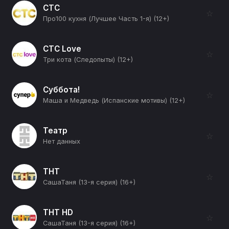
СТС
☆
Про100 кухня (Лучшее Часть 1-я) (12+)
СТС Love
☆
Три кота (Следопыты) (12+)
Суббота!
☆
Маша и Медведь (Испанские мотивы) (12+)
Театр
☆
Нет данных
ТНТ
☆
СашаТаня (13-я серия) (16+)
ТНТ HD
☆
СашаТаня (13-я серия) (16+)