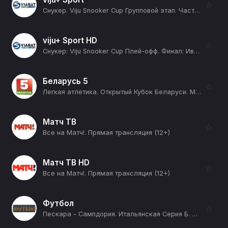
☆
Снукер. Viju Snooker Cup Групповой этап. Часть 9. Группа A. Группа B. Андрей Гладык - Арсений Королев. Микаэл Нерсисян - Иван Каковский (12+)
viju+ Sport HD
☆
Снукер: Viju Snooker Cup Плей-офф. Финал: Иван Каковский - Артем Истомин. Матч до 5 побед (12+)
Беларусь 5
☆
Легкая атлетика. Открытый Кубок Беларуси. Минск (12+)
Матч ТВ
☆
Все на Матч!. Прямая трансляция (12+)
Матч ТВ HD
☆
Все на Матч!. Прямая трансляция (12+)
Футбол
☆
Пескара - Сампдория. Итальянская Серия Б. Сезон 25/26 (12+)