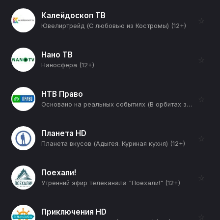
Калейдоскоп ТВ
☆
Ювелиртрейд (С любовью из Костромы) (12+)
Нано ТВ
☆
Наносфера (12+)
НТВ Право
☆
Основано на реальных событиях (В орбитах звезд. Часть 2-я) (12+)
Планета HD
☆
Планета вкусов (Адыгея. Куриная кухня) (12+)
Поехали!
☆
Утренний эфир телеканала "Поехали!" (12+)
Приключения HD
☆