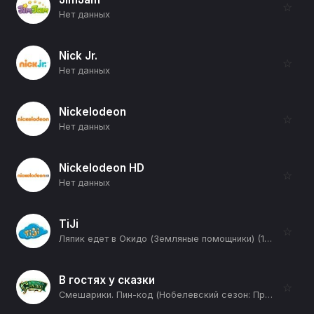
☆
Нет данных
Nick Jr.
☆
Нет данных
Nickelodeon
☆
Нет данных
Nickelodeon HD
☆
Нет данных
TiJi
☆
Ляпик едет в Окидо (Земляные помощники) (12+)
В гостях у сказки
☆
Смешарики. Пин-код (Нобелевский сезон: Прививка от Кроша: Часть 2-я) (12+)