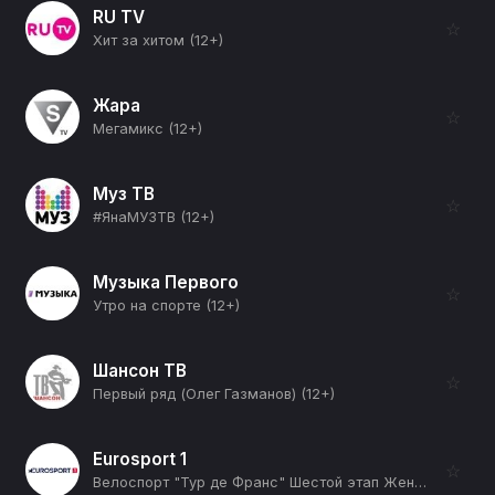
RU TV
☆
Хит за хитом (12+)
Жара
☆
Мегамикс (12+)
Муз ТВ
☆
#ЯнаМУЗТВ (12+)
Музыка Первого
☆
Утро на спорте (12+)
Шансон ТВ
☆
Первый ряд (Олег Газманов) (12+)
Eurosport 1
☆
Велоспорт "Тур де Франс" Шестой этап Женщины (12+)