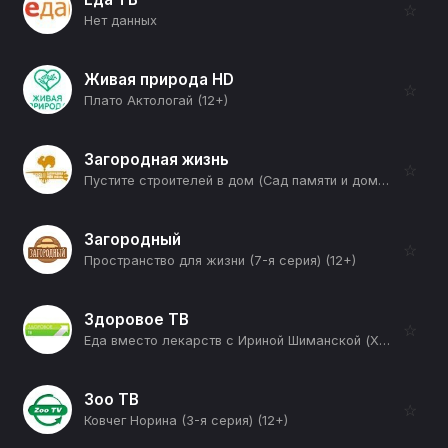
☆
Нет данных
Живая природа HD
☆
Плато Актологай (12+)
Загородная жизнь
☆
Пустите строителей в дом (Сад памяти и домашний офис) (12+)
Загородный
☆
Пространство для жизни (7-я серия) (12+)
Здоровое ТВ
☆
Еда вместо лекарств с Ириной Шиманской (Худеем без подсчета калорий) (12+)
Зоо ТВ
☆
Ковчег Норина (3-я серия) (12+)