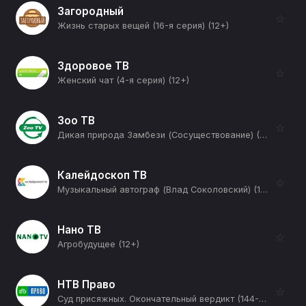
Загородный
☆
Жизнь старых вещей (16-я серия) (12+)
Здоровое ТВ
☆
Женский чат (4-я серия) (12+)
Зоо ТВ
☆
Дикая природа Замбези (Сосуществование) (12+)
Калейдоскоп ТВ
☆
Музыкальный автограф (Влад Соколовский) (12+)
Нано ТВ
☆
Агробудущее (12+)
НТВ Право
☆
Суд присяжных. Окончательный вердикт (144-я серия) (12+)