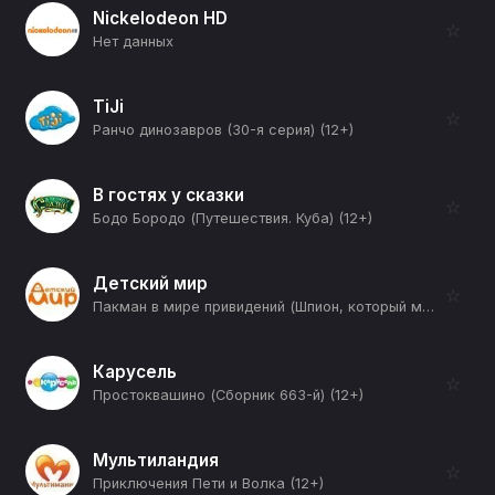
Nickelodeon HD
☆
Нет данных
TiJi
☆
Ранчо динозавров (30-я серия) (12+)
В гостях у сказки
☆
Бодо Бородо (Путешествия. Куба) (12+)
Детский мир
☆
Пакман в мире привидений (Шпион, который меня уменьшил) (12+)
Карусель
☆
Простоквашино (Сборник 663-й) (12+)
Мультиландия
☆
Приключения Пети и Волка (12+)