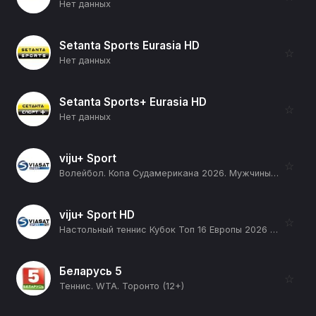
Нет данных
Setanta Sports Eurasia HD
☆
Нет данных
Setanta Sports+ Eurasia HD
☆
Нет данных
viju+ Sport
☆
Волейбол. Копа Судамерикана 2026. Мужчины. День 3. Прямая трансляция. Аргентина - Чили (12+)
viju+ Sport HD
☆
Настольный теннис Кубок Топ 16 Европы 2026 (Монтре, Швейцария). Мужчины. Женщины. 1/4 финала. Часть 1 (4 матча) (12+)
Беларусь 5
☆
Теннис. WTA. Торонто (12+)