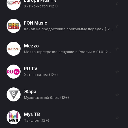
Europa Plus TV
☆
Хит нон-стоп (12+)
FON Music
☆
Канал не предоставил программу передач (12+)
Mezzo
☆
Mezzo (прекратил вещание в России с 01.01.2026) (12+)
RU TV
☆
Хит за хитом (12+)
Жара
☆
Музыкальный блок (12+)
Муз ТВ
☆
Танцпол (12+)