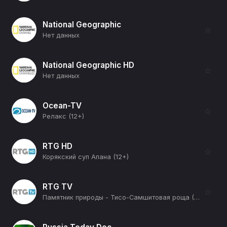
National Geographic
☆
Нет данных
National Geographic HD
☆
Нет данных
Ocean-TV
☆
Релакс (12+)
RTG HD
☆
Корякский суп Апана (12+)
RTG TV
☆
Памятник природы - Тисо-Самшитовая роща (12+)