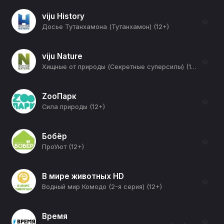
viju History
☆
Досье Тутанхамона (Тутанхамон) (12+)
viju Nature
☆
Хищные от природы (Секретные суперсилы) (12+)
ZooПарк
☆
Сила природы (12+)
Бобёр
☆
ПроУют (12+)
В мире животных HD
☆
Водный мир Комодо (2-я серия) (12+)
Время
☆