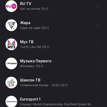
RU TV
☆
Хит за хитом (12+)
Жара
☆
Один на один (12+)
Муз ТВ
☆
Toп15 Like FM (12+)
Музыка Первого
☆
#Хитмикс (12+)
Шансон ТВ
☆
Славянский базар - 2022 (12+)
Eurosport 1
☆
Снукер: World Championship Sheffield Shaun Murphy - Wu Yize Final (12+)