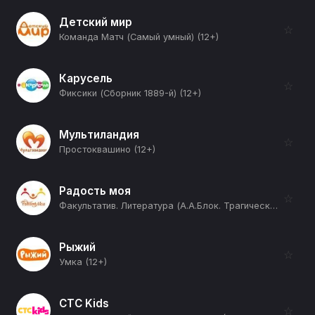
Детский мир
☆
Команда Матч (Самый умный) (12+)
Карусель
☆
Фиксики (Сборник 1889-й) (12+)
Мультиландия
☆
Простоквашино (12+)
Радость моя
☆
Факультатив. Литература (А.А.Блок. Трагический тенор эпохи) (12+)
Рыжий
☆
Умка (12+)
СТС Kids
☆