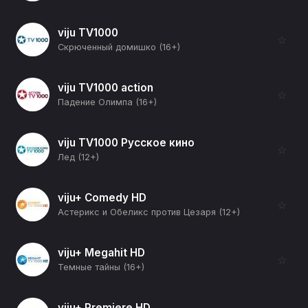
viju TV1000
☆
Скрюченный домишко (16+)
viju TV1000 action
☆
Падение Олимпа (16+)
viju TV1000 Русское кино
☆
Лед (12+)
viju+ Comedy HD
☆
Астерикс и Обеликс против Цезаря (12+)
viju+ Megahit HD
☆
Темные тайны (16+)
viju+ Premiere HD