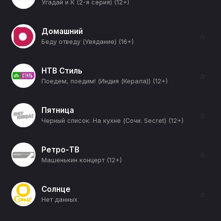
Угадай и К (2-я серия) (12+)
Домашний
☆
Беду отведу (Увядание) (16+)
НТВ Стиль
☆
Поедем, поедим! (Индия (Керала)) (12+)
Пятница
☆
Черный список. На кухне (Сочи. Secret) (12+)
Ретро-ТВ
☆
Машенькин концерт (12+)
Солнце
☆
Нет данных