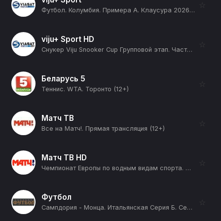
☆
Футбол. Колумбия. Примера А. Клаусура 2026. 3 тур. Онсе Кальдас - Америка де Кали (12+)
viju+ Sport HD
☆
Снукер Viju Snooker Cup Групповой этап. Часть 4 Группа A: Арсений Королев - Андрей Карасов. Группа B: Микаэл Нерсисян - Сергей Луцкер (12+)
Беларусь 5
☆
Теннис. WTA. Торонто (12+)
Матч ТВ
☆
Все на Матч!. Прямая трансляция (12+)
Матч ТВ HD
☆
Чемпионат Европы по водным видам спорта. Открытая вода. Мужчины 3 км. Трансляция из Франции. Прямая трансляция (12+)
Футбол
☆
Сампдория - Монца. Итальянская Серия Б. Сезон 25/26 (12+)