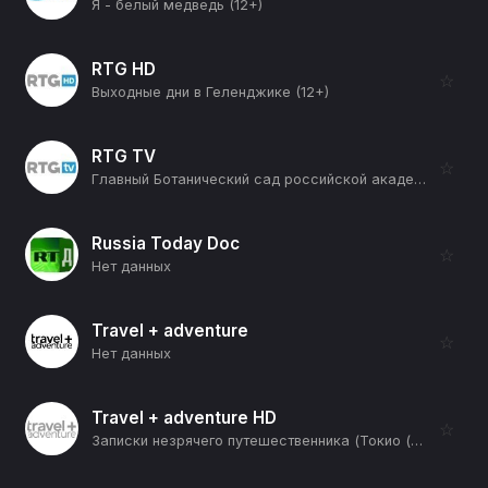
Я - белый медведь (12+)
RTG HD
☆
Выходные дни в Геленджике (12+)
RTG TV
☆
Главный Ботанический сад российской академии наук (12+)
Russia Today Doc
☆
Нет данных
Travel + adventure
☆
Нет данных
Travel + adventure HD
☆
Записки незрячего путешественника (Токио (Япония)) (12+)