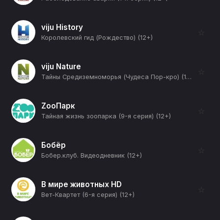
viju History
☆
Королевский гид (Рождество) (12+)
viju Nature
☆
Тайны Средиземноморья (Чудеса Пор-кро) (12+)
ZooПарк
☆
Тайная жизнь зоопарка (9-я серия) (12+)
Бобёр
☆
Бобер.клуб. Видеодневник (12+)
В мире животных HD
☆
Вет-Квартет (6-я серия) (12+)