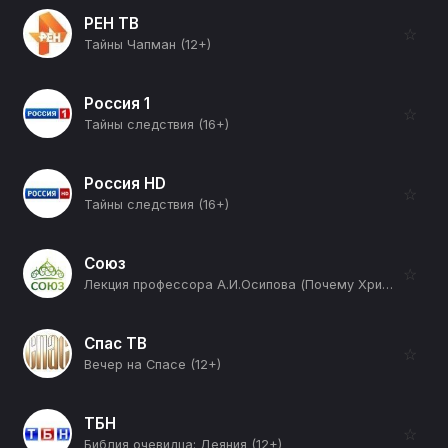
РЕН ТВ
☆
Тайны Чапман (12+)
Россия 1
☆
Тайны следствия (16+)
Россия HD
☆
Тайны следствия (16+)
Союз
☆
Лекция профессора А.И.Осипова (Почему Христос не пришел императором? Часть 2-я) (12+)
Спас ТВ
☆
Вечер на Спасе (12+)
ТБН
☆
Библия очевидца: Деяния (12+)