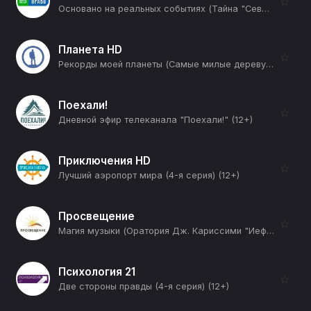
☆
Основано на реальных событиях (Тайна "Северных потоков". Часть 1-я) (12+)
Планета HD
☆
Рекорды моей планеты (Самые милые деревушки) (12+)
Поехали!
☆
Дневной эфир телеканала "Поехали!" (12+)
Приключения HD
☆
Лучший аэропорт мира (4-я серия) (12+)
Просвещение
☆
Магия музыки (Оратория Дж. Кариссими "Иеффай") (12+)
Психология 21
☆
Две стороны правды (4-я серия) (12+)