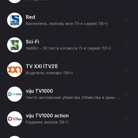
Red
☆
Валентина, любовь моя (11-я серия) (16+)
Sci-Fi
☆
Хаббл - 30 лет в космосе (1-я серия) (12+)
TV XXI (TV21)
☆
Водитель-олигарх (18+)
viju TV1000
☆
Чисто английские убийства (Убийство в день святого Малли) (16+)
viju TV1000 action
☆
Падение ангела (16+)