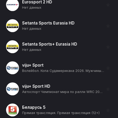
Eurosport 2 HD
☆
Нет данных
Setanta Sports Eurasia HD
☆
Нет данных
Setanta Sports+ Eurasia HD
☆
Нет данных
viju+ Sport
☆
Волейбол. Копа Судамерикана 2026. Мужчины. День 2. Аргентина - Перу (12+)
viju+ Sport HD
☆
Автоспорт Чемпионат мира по ралли WRC 2026. 10 этап. Ралли Финляндия. День 1. 1 спецучасток. Харью 1 (12+)
Беларусь 5
☆
Прямая трансляция. Прямая трансляция (12+)