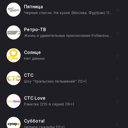
Пятница
☆
Черный список. На кухне (Москва. Фудтрак) (12+)
Ретро-ТВ
☆
Жизнь и удивительные приключения Робинзона Крузо (12+)
Солнце
☆
Нет данных
СТС
☆
Шоу "Уральских пельменей" (12+)
СТС Love
☆
Ранетки (215-я серия) (16+)
Суббота!
☆
Четыре свадьбы (12+)