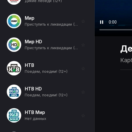
Дикие лебеди (12+)
Мир
☆
Приступить к ликвидации (6+)
Мир HD
☆
Де
Приступить к ликвидации (6+)
Карб
НТВ
☆
Поедем, поедим! (12+)
НТВ HD
☆
Поедем, поедим! (12+)
НТВ Мир
☆
Нет данных