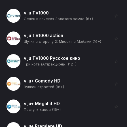
viju TV1000
☆
Эспен в поисках Золотого замка (6+)
viju TV1000 action
☆
Шутки в сторону 2: Миссия в Майами (16+)
viju TV1000 Русское кино
☆
Три кота (Аттракционы) (12+)
viju+ Comedy HD
☆
Вулкан страстей (16+)
viju+ Megahit HD
☆
Поступь хаоса (16+)
viju+ Premiere HD