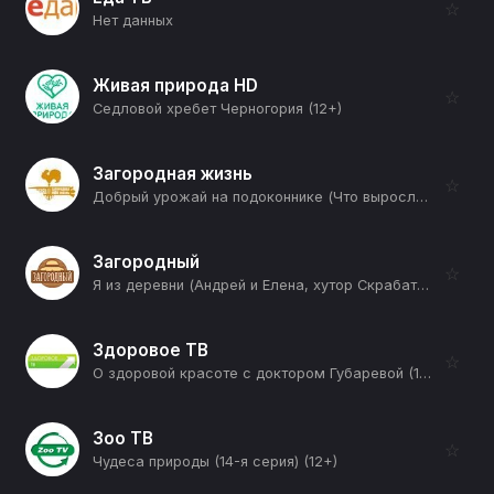
☆
Нет данных
Живая природа HD
☆
Седловой хребет Черногория (12+)
Загородная жизнь
☆
Добрый урожай на подоконнике (Что выросло на подоконнике) (12+)
Загородный
☆
Я из деревни (Андрей и Елена, хутор Скрабатуны, Глубокский район) (12+)
Здоровое ТВ
☆
О здоровой красоте с доктором Губаревой (10-я серия) (12+)
Зоо ТВ
☆
Чудеса природы (14-я серия) (12+)