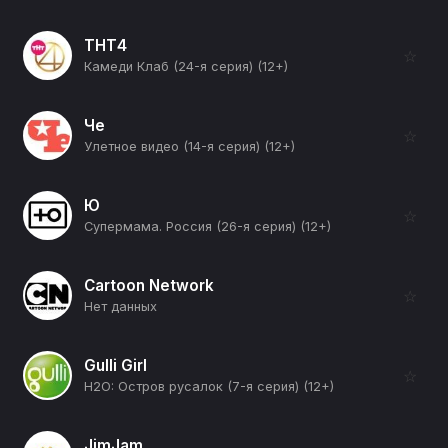
ТНТ4
☆
Камеди Клаб (24-я серия) (12+)
Че
☆
Улетное видео (14-я серия) (12+)
Ю
☆
Супермама. Россия (26-я серия) (12+)
Cartoon Network
☆
Нет данных
Gulli Girl
☆
H2O: Остров русалок (7-я серия) (12+)
JimJam