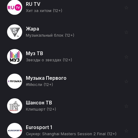
RU TV
☆
Хит за хитом (12+)
Жара
☆
Музыкальный блок (12+)
Муз ТВ
☆
Звезды о звездах (12+)
Музыка Первого
☆
#Мюсли (12+)
Шансон ТВ
☆
Клипшарт (12+)
Eurosport 1
☆
Снукер: Shanghai Masters Session 2 Final (12+)