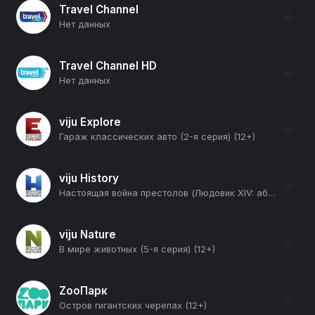
Travel Channel
☆
Нет данных
Travel Channel HD
☆
Нет данных
viju Explore
☆
Гараж классических авто (2-я серия) (12+)
viju History
☆
Настоящая война престолов (Людовик XIV: абсолютный монарх - 1661-1669) (12+)
viju Nature
☆
В мире животных (5-я серия) (12+)
ZooПарк
☆
Остров гигантских черепах (12+)