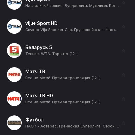
☆
Настольный теннис. Бундеслига. Мужчины. Регулярный сезон 2025/26. 19 тур. Боруссия Дюссельдорф - Бад Кёнигсхофен. Бад Хомбург - Саарбрюккен (12+)
viju+ Sport HD
☆
Снукер Viju Snooker Cup. Групповой этап. Часть 1-я. Группа А: Андей Гладык - Андрей Карасов. Группа B: Микаэл Нерсисян - Артем Истомин (12+)
Беларусь 5
☆
Теннис. WTA. Торонто (12+)
Матч ТВ
☆
Все на Матч!. Прямая трансляция (12+)
Матч ТВ HD
☆
Все на Матч!. Прямая трансляция (12+)
Футбол
☆
ПАОК - Астерас. Греческая Суперлига. Сезон 25/26 (12+)