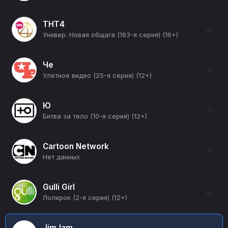
ТНТ4
☆
Универ. Новая общага (163-я серия) (16+)
Че
☆
Улетное видео (25-я серия) (12+)
Ю
☆
Битва за тело (10-я серия) (12+)
Cartoon Network
☆
Нет данных
Gulli Girl
☆
Лолирок (2-я серия) (12+)
JimJam