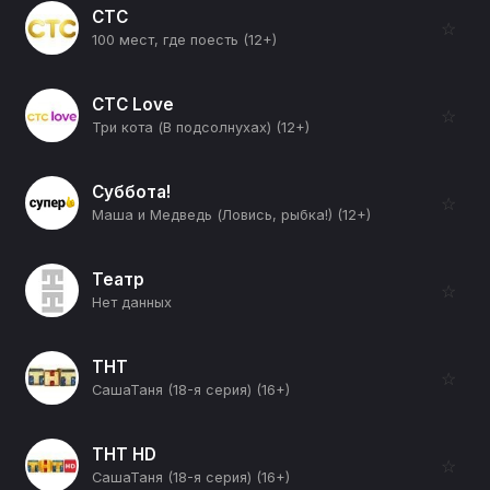
СТС
☆
100 мест, где поесть (12+)
СТС Love
☆
Три кота (В подсолнухах) (12+)
Суббота!
☆
Маша и Медведь (Ловись, рыбка!) (12+)
Театр
☆
Нет данных
ТНТ
☆
СашаТаня (18-я серия) (16+)
ТНТ HD
☆
СашаТаня (18-я серия) (16+)