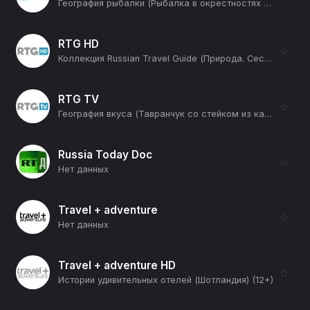
География рыбалки (Рыбалка в окрестностях Сызрани) (12+)
RTG HD
☆
Коллекция Russian Travel Guide (Природа. Сестрорецкое болото) (12+)
RTG TV
☆
География вкуса (Тавранчук со стейком из капусты) (12+)
Russia Today Doc
☆
Нет данных
Travel + adventure
☆
Нет данных
Travel + adventure HD
☆
Истории удивительных отелей (Шотландия) (12+)