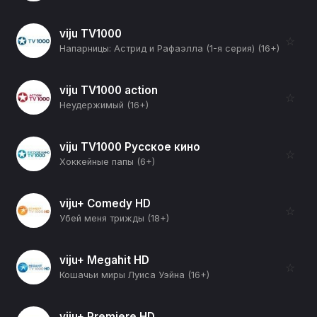
viju TV1000
☆
Напарницы: Астрид и Рафаэлла (1-я серия) (16+)
viju TV1000 action
☆
Неудержимый (16+)
viju TV1000 Русское кино
☆
Хоккейные папы (6+)
viju+ Comedy HD
☆
Убей меня трижды (18+)
viju+ Megahit HD
☆
Кошачьи миры Луиса Уэйна (16+)
viju+ Premiere HD