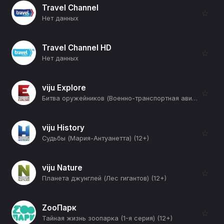
Travel Channel
☆
Нет данных
Travel Channel HD
☆
Нет данных
viju Explore
☆
Битва оружейников (Военно-транспортная авиация. Ил-76 против С-17) (12+)
viju History
☆
Судьбы (Мария-Антуанетта) (12+)
viju Nature
☆
Планета джунглей (Лес гигантов) (12+)
ZooПарк
☆
Тайная жизнь зоопарка (1-я серия) (12+)