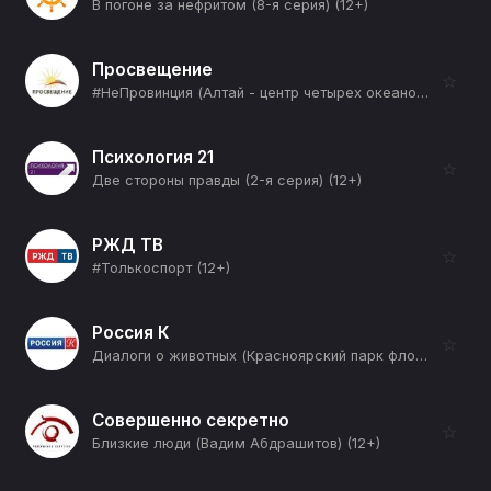
В погоне за нефритом (8-я серия) (12+)
Просвещение
☆
#НеПровинция (Алтай - центр четырех океанов) (12+)
Психология 21
☆
Две стороны правды (2-я серия) (12+)
РЖД ТВ
☆
#Толькоспорт (12+)
Россия К
☆
Диалоги о животных (Красноярский парк флоры и фауны "Роев ручей") (12+)
Совершенно секретно
☆
Близкие люди (Вадим Абдрашитов) (12+)