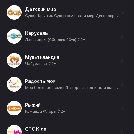
Детский мир
☆
Супер Крылья. Суперкоманда и мир Динозавров (20-я серия) (12+)
Карусель
☆
Лапозавры (Сборник 60-й) (12+)
Мультиландия
☆
Чебурашка (12+)
Радость моя
☆
Моя большая семья (Пятеро детей и активная жизнь: как все успеть в многодетной семье?) (12+)
Рыжий
☆
Команда Флоры (12+)
СТС Kids
☆