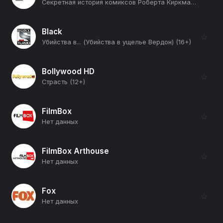
Секретная история комиксов Роберта Киркмана (Испытания Супермена) (12+)
Black
☆
Убийства в... (Убийства в ущелье Вердон) (16+)
Bollywood HD
☆
Страсть (12+)
FilmBox
☆
Нет данных
FilmBox Arthouse
☆
Нет данных
Fox
☆
Нет данных