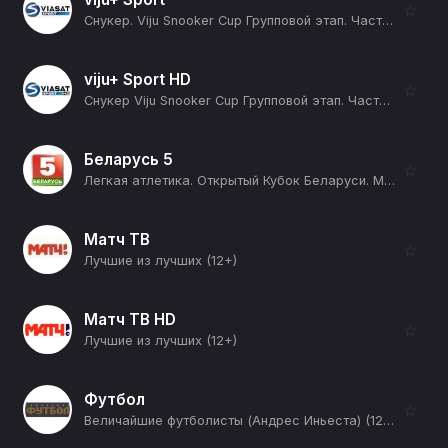
☆
Снукер. Viju Snooker Cup Групповой этап. Часть 10. Группа A. Группа B. Анастасия Нечаева - Андрей Карасов. Диана Миронова - Сергей Луцкер (12+)
viju+ Sport HD
☆
Снукер Viju Snooker Cup Групповой этап. Часть 3. Группа А: Алексей Корень - Арсений Королев. Группа B: Иван Каковский - Артем Истомин (12+)
Беларусь 5
☆
Легкая атлетика. Открытый Кубок Беларуси. Минск (12+)
Матч ТВ
☆
Лучшие из лучших (12+)
Матч ТВ HD
☆
Лучшие из лучших (12+)
Футбол
☆
Величайшие футболисты (Андрес Иньеста) (12+)