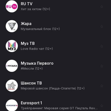
RU TV
☆
Хит за хитом (12+)
Жара
☆
Музыкальный блок (12+)
Муз ТВ
☆
Love Radio чат (12+)
Музыка Первого
☆
#Мюсли (12+)
Шансон ТВ
☆
Мировой шансон (Пицца-Спагетти) (12+)
Eurosport 1
☆
Трейлраннинг: Мировая серия GT Пицталь Review (12+)