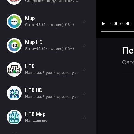
Следствие ведут ЗнаТоКи (Дело №13. До третьего выстрела: Часть 1-я) (16+)
Мир
☆
Ялта-45 (2-я серия) (16+)
Мир HD
☆
Пе
Ялта-45 (2-я серия) (16+)
Сего
НТВ
☆
Невский. Чужой среди чужих (Внутренние органы) (16+)
НТВ HD
☆
Невский. Чужой среди чужих (Внутренние органы) (16+)
НТВ Мир
☆
Нет данных