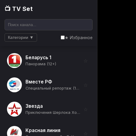
📺 TV Set
★ Избранное
Категории ▼
Беларусь 1
☆
Панорама (12+)
Вместе РФ
☆
Специальный репортаж (12+)
Звезда
☆
Приключения Шерлока Холмса и доктора Ватсона (Знакомство) (12+)
Красная линия
☆