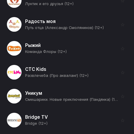
☆
Лунтик и его друзья (12+)
Радость моя
☆
Путь отца (Александр Смолянинов) (12+)
Рыжий
☆
Команда Флоры (12+)
СТС Kids
☆
Развлечеба (Про акваланг) (12+)
Уникум
☆
Смешарики. Новые приключения (Пандянка) (12+)
Bridge TV
☆
Bridge (12+)