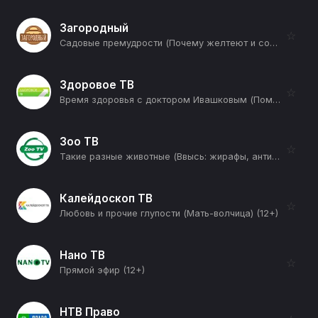
Загородный
☆
Садовые премудрости (Почему желтеют и сохнут туи?) (12+)
Здоровое ТВ
☆
Время здоровья с доктором Ивашковым (Поможет ли голод при раке?) (12+)
Зоо ТВ
☆
Такие разные животные (Ввысь: жирафы, антилопы) (12+)
Калейдоскоп ТВ
☆
Любовь и прочие глупости (Мать-волчица) (12+)
Нано ТВ
☆
Прямой эфир (12+)
НТВ Право