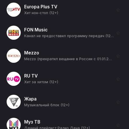
Europa Plus TV
☆
Хит нон-стоп (12+)
FON Music
☆
Канал не предоставил программу передач (12+)
Mezzo
☆
Mezzo (прекратил вещание в России с 01.01.2026) (12+)
RU TV
☆
Хит за хитом (12+)
Жара
☆
Музыкальный блок (12+)
Муз ТВ
☆
Дачный плейлист Радио Дача (12+)