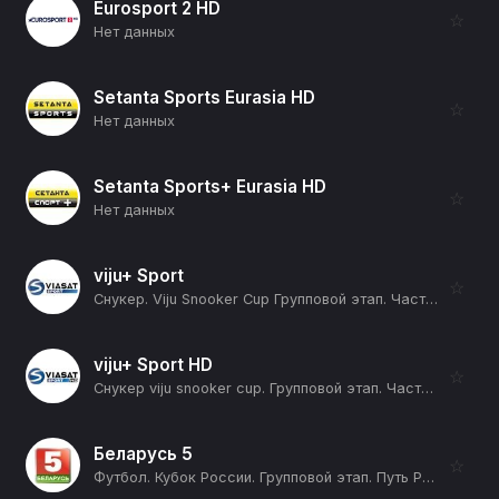
Eurosport 2 HD
☆
Нет данных
Setanta Sports Eurasia HD
☆
Нет данных
Setanta Sports+ Eurasia HD
☆
Нет данных
viju+ Sport
☆
Снукер. Viju Snooker Cup Групповой этап. Часть 8. Группа A. Группа B. Анастасия Нечаева - Алексей Корень. Сергей Луцкер - Артём Истомин (12+)
viju+ Sport HD
☆
Снукер viju snooker cup. Групповой этап. Часть 10. Группа A: Анастасия Нечаева - Андрей Карасов. Группа B: Диана Миронова - Сергей Луцкер (12+)
Беларусь 5
☆
Футбол. Кубок России. Групповой этап. Путь РПЛ. Спартак (Москва) - ФК Оренбург (12+)