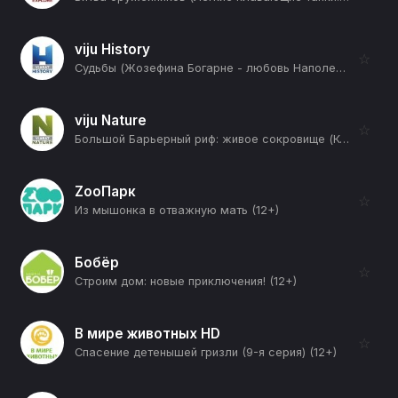
viju History
☆
Судьбы (Жозефина Богарне - любовь Наполеона) (12+)
viju Nature
☆
Большой Барьерный риф: живое сокровище (Коралловое побережье) (12+)
ZooПарк
☆
Из мышонка в отважную мать (12+)
Бобёр
☆
Строим дом: новые приключения! (12+)
В мире животных HD
☆
Спасение детенышей гризли (9-я серия) (12+)