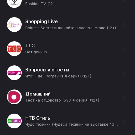
☆
Fashion TV (12+)
Shopping Live
☆
Baker's Secret выпекайте в удовольствие (12+)
TLC
☆
Нет данных
Вопросы и ответы
☆
Что? Где? Когда? (1-я серия) (12+)
Домашний
☆
Тест на отцовство (533-я серия) (12+)
НТВ Стиль
☆
Чудо техники (Чудеса техники на выставке "Экспо" в Дубае" и опасности игрушек из магазинов приколов) (12+)