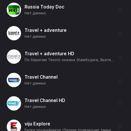
Russia Today Doc
☆
Нет данных
Travel + adventure
☆
Нет данных
Travel + adventure HD
☆
По берегам Тихого океана (Камбоджа, Вьетнам) (12+)
Travel Channel
☆
Нет данных
Travel Channel HD
☆
Нет данных
viju Explore
☆
Битва оружейников (Легкие плавающие танки. ПТ-76 против M551 "Шеридан") (12+)