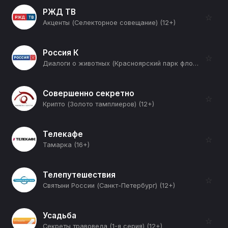
РЖД ТВ
☆
Акценты (Селекторное совещание) (12+)
Россия К
☆
Диалоги о животных (Красноярский парк флоры и фауны "Роев ручей") (12+)
Совершенно секретно
☆
Крипто (Золото тамплиеров) (12+)
Телекафе
☆
Тамарка (16+)
Телепутешествия
☆
Святыни России (Санкт-Петербург) (12+)
Усадьба
☆
Секреты травоведа (1-я серия) (12+)