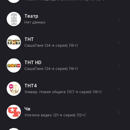
Театр
☆
Нет данных
ТНТ
☆
СашаТаня (34-я серия) (16+)
ТНТ HD
☆
СашаТаня (34-я серия) (16+)
ТНТ4
☆
Универ. Новая общага (157-я серия) (16+)
Че
☆
Улетное видео (21-я серия) (12+)