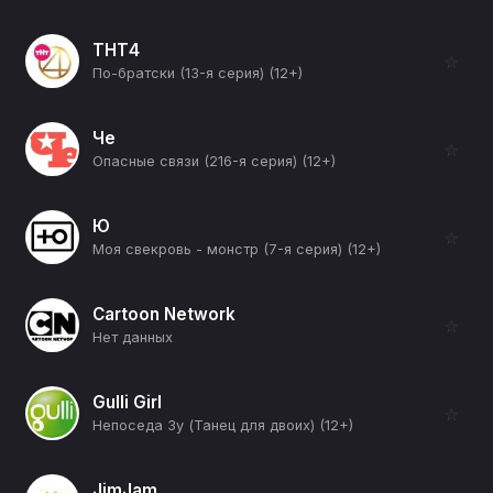
ТНТ4
☆
По-братски (13-я серия) (12+)
Че
☆
Опасные связи (216-я серия) (12+)
Ю
☆
Моя свекровь - монстр (7-я серия) (12+)
Cartoon Network
☆
Нет данных
Gulli Girl
☆
Непоседа Зу (Танец для двоих) (12+)
JimJam