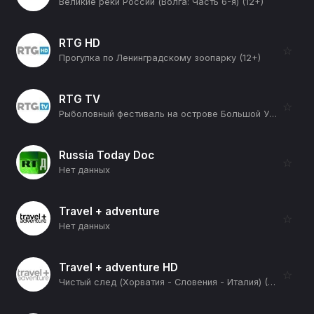
Великие реки России (Волга: Часть 6-я) (12+)
RTG HD
☆
Прогулка по Ленинградскому зоопарку (12+)
RTG TV
☆
Рыболовный фестиваль на острове Большой Утриш (12+)
Russia Today Doc
☆
Нет данных
Travel + adventure
☆
Нет данных
Travel + adventure HD
☆
Чистый след (Хорватия - Словения - Италия) (12+)