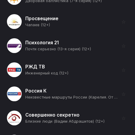
Дворовая баллистика (7-я серия) (12+)
Просвещение
☆
Чапаев (12+)
Психология 21
☆
Почти серьезно (13-я серия) (12+)
РЖД ТВ
☆
Инженерный код (12+)
Россия К
☆
Неизвестные маршруты России (Карелия. От Кеми до Паанаярви) (12+)
Совершенно секретно
☆
Близкие люди (Вадим Абдрашитов) (12+)