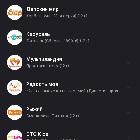
Детский мир
☆
Карбот. Кунг (18-я серия) (12+)
Карусель
☆
Фиксики (Сборник 1890-й) (12+)
Мультиландия
☆
Простоквашино (12+)
Радость моя
☆
Жизнь замечательных семей (Династия врачей Кабычкиных) (12+)
Рыжий
☆
Смешарики. Пин-код (12+)
СТС Kids
☆