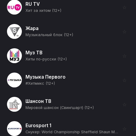
RU TV
☆
Хит за хитом (12+)
Жара
☆
Музыкальный блок (12+)
Муз ТВ
☆
Хиты по-русски (12+)
Музыка Первого
☆
#Хитмикс (12+)
Шансон ТВ
☆
Мировой шансон (Свингшарт) (12+)
Eurosport 1
☆
Снукер: World Championship Sheffield Shaun Murphy - Wu Yize Final (12+)