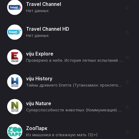
Travel Channel
☆
Нет данных
Travel Channel HD
☆
Нет данных
viju Explore
☆
Проверено в небе. История летных испытаний (2-я серия) (12+)
viju History
☆
Тайны древнего Египта (Тутанхамон: проклятое сокровище) (12+)
viju Nature
☆
Суперспособности животных (Коммуникация) (12+)
ZooПарк
☆
Из мышонка в отважную мать (12+)