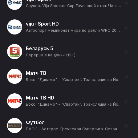
☆
Снукер. Viju Snooker Cup Групповой этап. Часть 7. Группа A. Группа B. Алексей Корень - Андрей Карасов. Диана Миронова - Микаэл Нерсисян (12+)
viju+ Sport HD
☆
Автоспорт Чемпионат мира по ралли WRC 2026. 10 этап. Ралли Финляндия. День 4. 20 спецучасток (заключительный). Химос - Йямся 2 (12+)
Беларусь 5
☆
Перерыв в вещании (12+)
Матч ТВ
☆
Бокс. "Динамо" - "Спартак". Трансляция из Йошкар-Олы (12+)
Матч ТВ HD
☆
Бокс. "Динамо" - "Спартак". Трансляция из Йошкар-Олы (12+)
Футбол
☆
ПАОК - Астерас. Греческая Суперлига. Сезон 25/26 (12+)