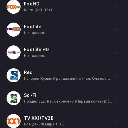
Fox HD
☆
Касл (XX) (12+)
Fox Life
☆
Нет данных
Fox Life HD
☆
Нет данных
Red
☆
История Хуаны (Грандиозный финал: Они всегда были моей судьбой) (16+)
Sci-Fi
☆
Пришельцы: Рассекречено (Первый контакт) (12+)
TV XXI (TV21)
☆
Все деньги мира (18+)