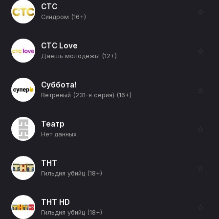
СТС
☆
Синдром (16+)
СТС Love
☆
Даешь молодежь! (12+)
Суббота!
☆
Ветреный (231-я серия) (16+)
Театр
☆
Нет данных
ТНТ
☆
Гильдия убийц (18+)
ТНТ HD
☆
Гильдия убийц (18+)