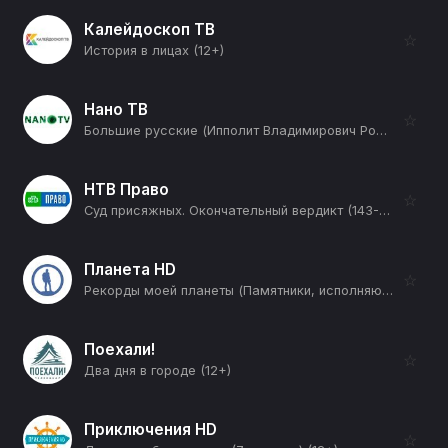
Калейдоскоп ТВ
☆
История в лицах (12+)
Нано ТВ
☆
Большие русские (Ипполит Владимирович Романов) (12+)
НТВ Право
☆
Суд присяжных. Окончательный вердикт (143-я серия) (12+)
Планета HD
☆
Рекорды моей планеты (Памятники, исполняющие желания) (12+)
Поехали!
☆
Два дня в городе (12+)
Приключения HD
☆