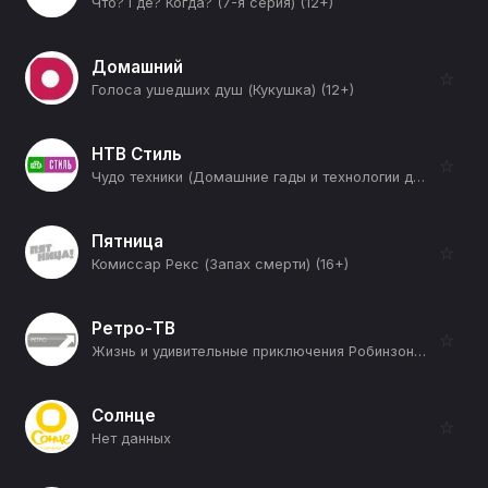
Что? Где? Когда? (7-я серия) (12+)
Домашний
☆
Голоса ушедших душ (Кукушка) (12+)
НТВ Стиль
☆
Чудо техники (Домашние гады и технологии для них, тест необычных смартфонов и проверка расчески-выпрямителя) (12+)
Пятница
☆
Комиссар Рекс (Запах смерти) (16+)
Ретро-ТВ
☆
Жизнь и удивительные приключения Робинзона Крузо (12+)
Солнце
☆
Нет данных