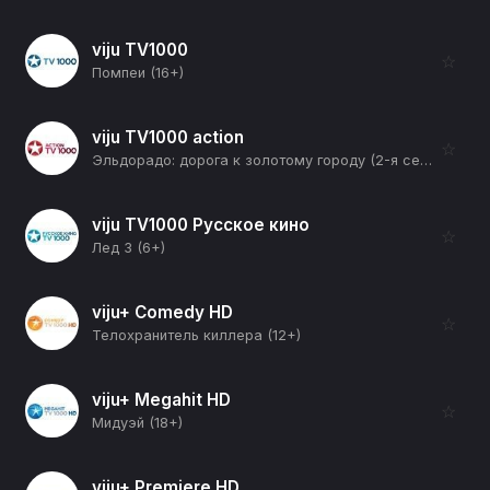
viju TV1000
☆
Помпеи (16+)
viju TV1000 action
☆
Эльдорадо: дорога к золотому городу (2-я серия) (18+)
viju TV1000 Русское кино
☆
Лед 3 (6+)
viju+ Comedy HD
☆
Телохранитель киллера (12+)
viju+ Megahit HD
☆
Мидуэй (18+)
viju+ Premiere HD