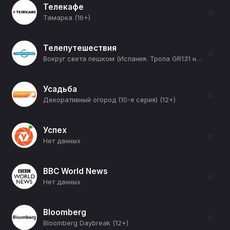
Телекафе
☆
Тамарка (16+)
Телепутешествия
☆
Вокруг света пешком (Испания. Тропа GR131 на острове Гран Канария) (12+)
Усадьба
☆
Декоративный огород (10-я серия) (12+)
Успех
☆
Нет данных
BBC World News
☆
Нет данных
Bloomberg
☆
Bloomberg Daybreak (12+)