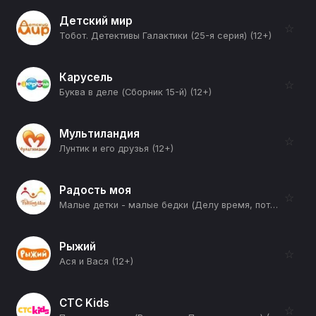
Детский мир
☆
Тобот. Детективы Галактики (25-я серия) (12+)
Карусель
☆
Буква в деле (Сборник 15-й) (12+)
Мультиландия
☆
Лунтик и его друзья (12+)
Радость моя
☆
Малые детки - малые бедки (Делу время, потехе час) (12+)
Рыжий
☆
Ася и Вася (12+)
СТС Kids
☆