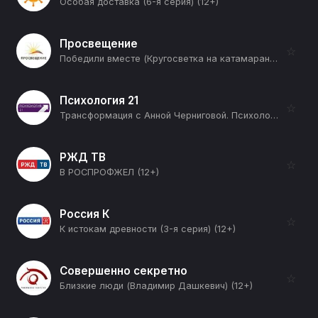
Особая доставка (6-я серия) (12+)
Просвещение
☆
Победили вместе (Кругосветка на катамаране) (12+)
Психология 21
☆
Трансформация с Анной Черниговой. Психология (1-я серия) (12+)
РЖД ТВ
☆
В РОСПРОФЖЕЛ (12+)
Россия К
☆
К истокам древности (3-я серия) (12+)
Совершенно секретно
☆
Близкие люди (Владимир Дашкевич) (12+)