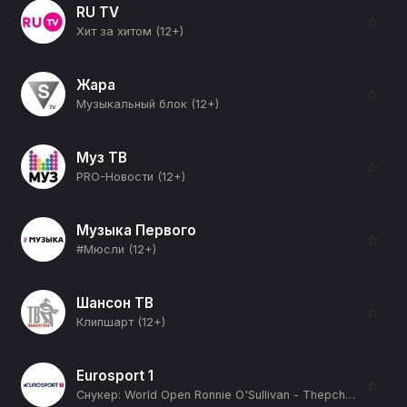
RU TV
☆
Хит за хитом (12+)
Жара
☆
Музыкальный блок (12+)
Муз ТВ
☆
PRO-Новости (12+)
Музыка Первого
☆
#Мюсли (12+)
Шансон ТВ
☆
Клипшарт (12+)
Eurosport 1
☆
Снукер: World Open Ronnie O'Sullivan - Thepchaiya Un-Nooh Final (12+)