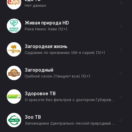
☆
Нет данных
Живая природа HD
☆
Река Нинос Хеви (12+)
Загородная жизнь
☆
Садовник по призванию (46-я серия) (12+)
Загородный
☆
Грибной сезон (Танцуют все) (12+)
Здоровое ТВ
☆
О красоте без фильтров с доктором Губаревой (Коллаген) (12+)
Зоо ТВ
☆
Заповедники (Центрально-лесной природный заповедник в Тверской области) (12+)