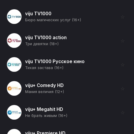
viju TV1000
☆
Бюро магических услуг (16+)
viju TV1000 action
☆
Три девятки (18+)
viju TV1000 Русское кино
☆
Тихая застава (16+)
viju+ Comedy HD
☆
Мания величия (12+)
viju+ Megahit HD
☆
Не брать живым (16+)
viju+ Premiere HD