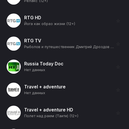
Релакс (12+)
RTG HD
☆
Йога как образ жизни (12+)
RTG TV
☆
Рыболов и путешественник Дмитрий Дроздов (12+)
Russia Today Doc
☆
Нет данных
Travel + adventure
☆
Нет данных
Travel + adventure HD
☆
Полет над раем (Таити) (12+)