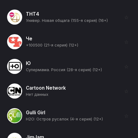
ТНТ4
☆
Универ. Новая общага (155-я серия) (16+)
Че
☆
+100500 (21-я серия) (12+)
Ю
☆
Супермама. Россия (28-я серия) (12+)
Cartoon Network
☆
Нет данных
Gulli Girl
☆
H2O: Остров русалок (4-я серия) (12+)
JimJam