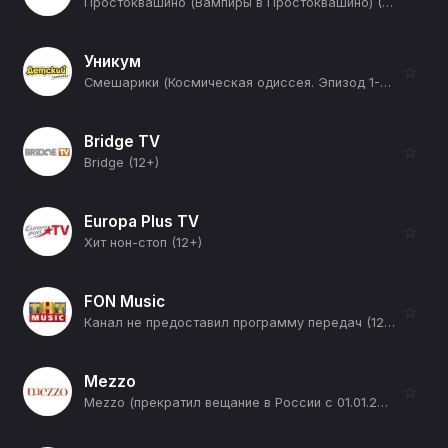
Простоквашино (Вампиры в Простоквашино) (12+)
Уникум
☆
Смешарики (Космическая одиссея. Эпизод 1-й) (12+)
Bridge TV
☆
Bridge (12+)
Europa Plus TV
☆
Хит нон-стоп (12+)
FON Music
☆
Канал не предоставил программу передач (12+)
Mezzo
☆
Mezzo (прекратил вещание в России с 01.01.2026) (12+)