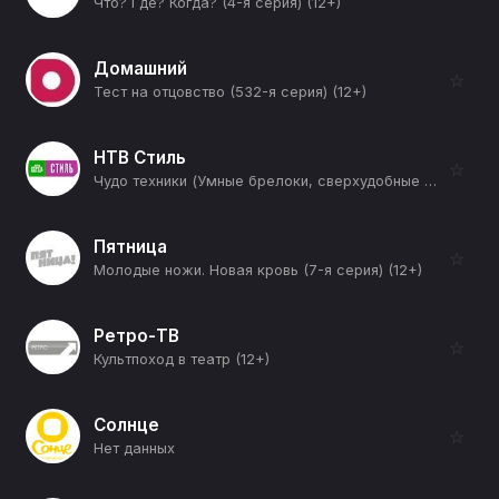
Что? Где? Когда? (4-я серия) (12+)
Домашний
☆
Тест на отцовство (532-я серия) (12+)
НТВ Стиль
☆
Чудо техники (Умные брелоки, сверхудобные морозильные лари и лапка для сбора шерсти) (12+)
Пятница
☆
Молодые ножи. Новая кровь (7-я серия) (12+)
Ретро-ТВ
☆
Культпоход в театр (12+)
Солнце
☆
Нет данных