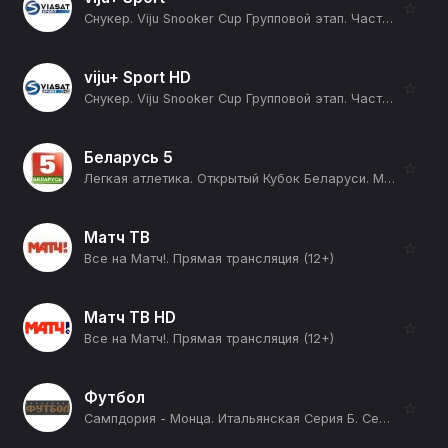
☆
Снукер. Viju Snooker Cup Групповой этап. Часть 7. Группа A. Группа B. Алексей Корень - Андрей Карасов. Диана Миронова - Микаэл Нерсисян (12+)
viju+ Sport HD
☆
Снукер. Viju Snooker Cup Групповой этап. Часть 9 Группа A: Андрей Гладык - Арсений Королев. Группа B: Микаэл Нерсисян - Иван Каковский (12+)
Беларусь 5
☆
Легкая атлетика. Открытый Кубок Беларуси. Минск (12+)
Матч ТВ
☆
Все на Матч!. Прямая трансляция (12+)
Матч ТВ HD
☆
Все на Матч!. Прямая трансляция (12+)
Футбол
☆
Сампдория - Монца. Итальянская Серия Б. Сезон 25/26 (12+)