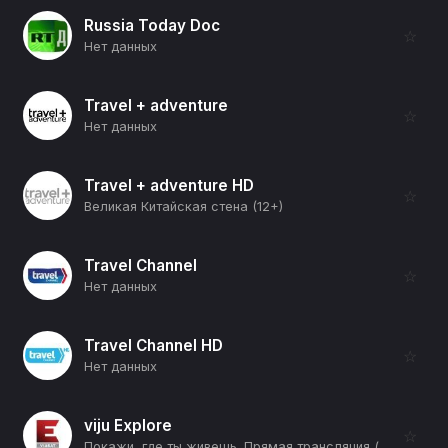
Russia Today Doc
☆
Нет данных
Travel + adventure
☆
Нет данных
Travel + adventure HD
☆
Великая Китайская стена (12+)
Travel Channel
☆
Нет данных
Travel Channel HD
☆
Нет данных
viju Explore
☆
Покажи, где ты живешь. Прямая трансляция (Мананг, Непал) (12+)