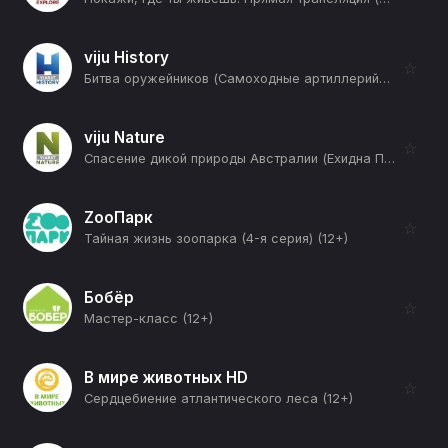
viju History
☆
Битва оружейников (Самоходные артиллерийские установки. 2С7 "Пион" против М110) (12+)
viju Nature
☆
Спасение дикой природы Австралии (Ехидна Пэтси) (12+)
ZooПарк
☆
Тайная жизнь зоопарка (4-я серия) (12+)
Бобёр
☆
Мастер-класс (12+)
В мире животных HD
☆
Сердцебиение атлантического леса (12+)