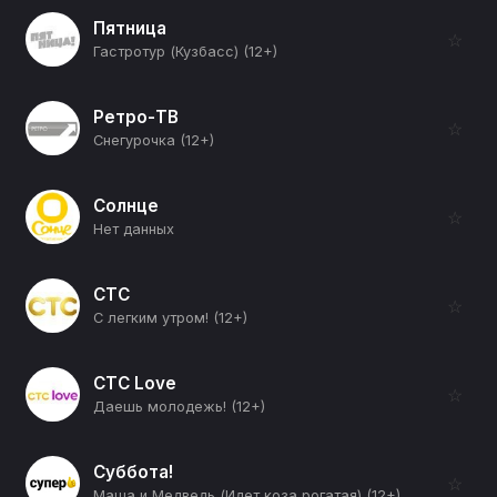
Пятница
☆
Гастротур (Кузбасс) (12+)
Ретро-ТВ
☆
Снегурочка (12+)
Солнце
☆
Нет данных
СТС
☆
С легким утром! (12+)
СТС Love
☆
Даешь молодежь! (12+)
Суббота!
☆
Маша и Медведь (Идет коза рогатая) (12+)