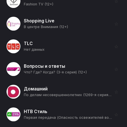
☆
Fashion TV (12+)
Shopping Live
☆
В центре Внимания (12+)
TLC
☆
Нет данных
Вопросы и ответы
☆
Что? Где? Когда? (3-я серия) (12+)
Домашний
☆
По делам несовершеннолетних (1269-я серия) (12+)
НТВ Стиль
☆
Первая передача (Опасность освежителей воздуха в салоне авто и борьба с мошенниками на штрафстоянка) (12+)