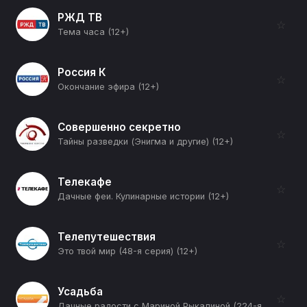
РЖД ТВ
☆
Тема часа (12+)
Россия К
☆
Окончание эфира (12+)
Совершенно секретно
☆
Тайны разведки (Энигма и другие) (12+)
Телекафе
☆
Дачные феи. Кулинарные истории (12+)
Телепутешествия
☆
Это твой мир (48-я серия) (12+)
Усадьба
☆
Дачные радости с Мариной Рыкалиной (224-я серия) (12+)