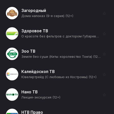
Загородный
☆
Дома напоказ (9-я серия) (12+)
Здоровое ТВ
☆
О красоте без фильтров с доктором Губаревой (Коллаген в продуктах) (12+)
Зоо ТВ
☆
Земля без суши (Киты: королевство Тонга) (12+)
Калейдоскоп ТВ
☆
Ювелиртрейд (С любовью из Костромы) (12+)
Нано ТВ
☆
Лекция-экскурсия (12+)
НТВ Право