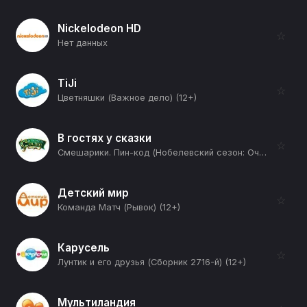
Nickelodeon HD
☆
Нет данных
TiJi
☆
Цветняшки (Важное дело) (12+)
В гостях у сказки
☆
Смешарики. Пин-код (Нобелевский сезон: Очень большая штука) (12+)
Детский мир
☆
Команда Матч (Рывок) (12+)
Карусель
☆
Лунтик и его друзья (Сборник 2716-й) (12+)
Мультиландия