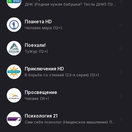
☆
ДНК (Родная чужая бабушка? Тесты ДНК!) (12+)
Планета HD
☆
Человек мира (12+)
Поехали!
☆
ТуЖур (12+)
Приключения HD
☆
В борьбе со стихией (23-я серия) (12+)
Просвещение
☆
Чапаев (16+)
Психология 21
☆
Сам себе психолог (Нищенское мышление) (12+)