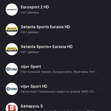
Eurosport 2 HD
☆
Нет данных
Setanta Sports Eurasia HD
☆
Нет данных
Setanta Sports+ Eurasia HD
☆
Нет данных
viju+ Sport
☆
Настольный теннис. Бундеслига. Мужчины. Регулярный сезон 2025/26. 18 тур. Боруссия Дортмунд - Боруссия Дюссельдорф (12+)
viju+ Sport HD
☆
Автоспорт Чемпионат мира по ралли WRC 2026. 10 этап. Ралли Финляндия. День 1. 1 спецучасток. Харью 1 (12+)
Беларусь 5
☆