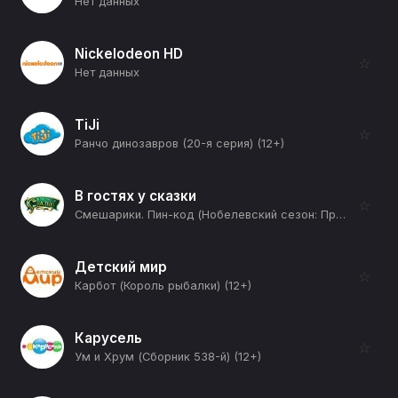
Нет данных
Nickelodeon HD
☆
Нет данных
TiJi
☆
Ранчо динозавров (20-я серия) (12+)
В гостях у сказки
☆
Смешарики. Пин-код (Нобелевский сезон: Прививка от Кроша: Часть 2-я) (12+)
Детский мир
☆
Карбот (Король рыбалки) (12+)
Карусель
☆
Ум и Хрум (Сборник 538-й) (12+)