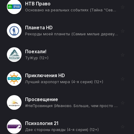
НТВ Право
☆
Основано на реальных событиях (Тайна "Северных потоков". Часть 1-я) (12+)
Планета HD
☆
Рекорды моей планеты (Самые милые деревушки) (12+)
Поехали!
☆
ТуЖур (12+)
Приключения HD
☆
Лучший аэропорт мира (4-я серия) (12+)
Просвещение
☆
#НеПровинция (Иваново. Больше, чем просто невесты) (12+)
Психология 21
☆
Две стороны правды (4-я серия) (12+)