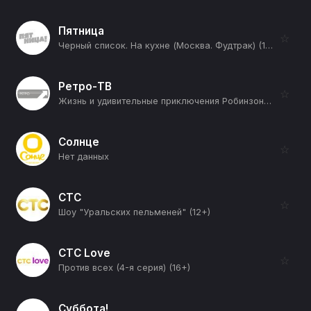
Пятница
☆
Черный список. На кухне (Москва. Фудтрак) (12+)
Ретро-ТВ
☆
Жизнь и удивительные приключения Робинзона Крузо (12+)
Солнце
☆
Нет данных
СТС
☆
Шоу "Уральских пельменей" (12+)
СТС Love
☆
Против всех (4-я серия) (16+)
Суббота!