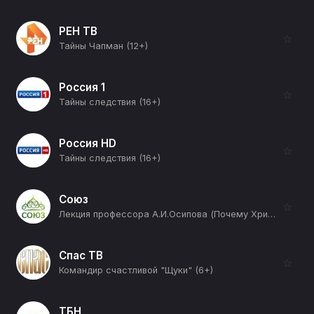
РЕН ТВ
☆
Тайны Чапман (12+)
Россия 1
☆
Тайны следствия (16+)
Россия HD
☆
Тайны следствия (16+)
Союз
☆
Лекция профессора А.И.Осипова (Почему Христос не пришел императором? Часть 2-я) (12+)
Спас ТВ
☆
Командир счастливой "Щуки" (6+)
ТБН