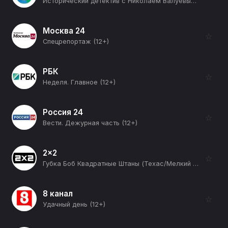
Исторический детектив с Николаем Валуевым (12+)
Москва 24
☆
Спецрепортаж (12+)
РБК
☆
Неделя. Главное (12+)
Россия 24
☆
Вести. Дежурная часть (12+)
2x2
☆
Губка Боб Квадратные Штаны (Техас/Мелкий бес) (12+)
8 канал
☆
Удачный день (12+)