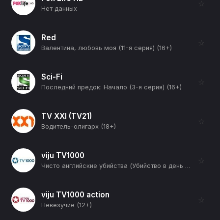
☆
Нет данных
Red
☆
Валентина, любовь моя (11-я серия) (16+)
Sci-Fi
☆
Последний предок: Начало (3-я серия) (16+)
TV XXI (TV21)
☆
Водитель-олигарх (18+)
viju TV1000
☆
Чисто английские убийства (Убийство в день святого Малли) (16+)
viju TV1000 action
☆
Невезучие (12+)