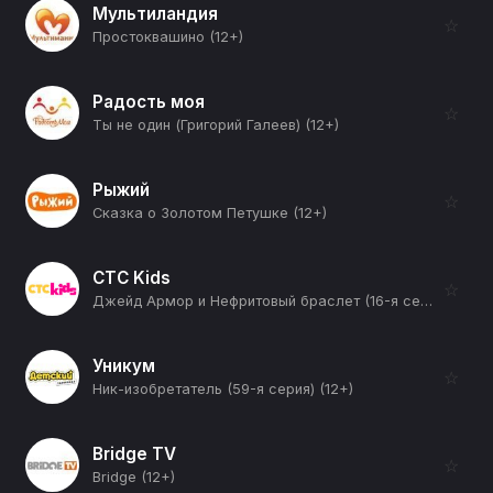
Мультиландия
☆
Простоквашино (12+)
Радость моя
☆
Ты не один (Григорий Галеев) (12+)
Рыжий
☆
Сказка о Золотом Петушке (12+)
СТС Kids
☆
Джейд Армор и Нефритовый браслет (16-я серия) (12+)
Уникум
☆
Ник-изобретатель (59-я серия) (12+)
Bridge TV
☆
Bridge (12+)