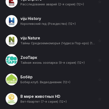
☆
Расследование аварий (2-я серия) (12+)
viju History
☆
Королевский гид (Рождество) (12+)
viju Nature
☆
Тайны Средиземноморья (Чудеса Пор-кро) (12+)
ZooПарк
☆
Тайная жизнь зоопарка (9-я серия) (12+)
Бобёр
☆
Бобер.клуб. Видеодневник (12+)
В мире животных HD
☆
Вет-Квартет (7-я серия) (12+)