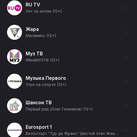
RU TV
☆
Хит за хитом (12+)
Жара
☆
Мегамикс (12+)
Муз ТВ
☆
#ЯнаМУЗТВ (12+)
Музыка Первого
☆
Утро на спорте (12+)
Шансон ТВ
☆
Первый ряд (Олег Газманов) (12+)
Eurosport 1
☆
Велоспорт "Тур де Франс" Шестой этап Женщины (12+)