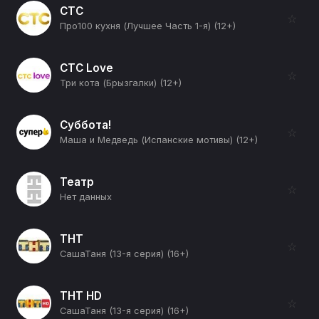
СТС
☆
Про100 кухня (Лучшее Часть 1-я) (12+)
СТС Love
☆
Три кота (Брызгалки) (12+)
Суббота!
☆
Маша и Медведь (Испанские мотивы) (12+)
Театр
☆
Нет данных
ТНТ
☆
СашаТаня (13-я серия) (16+)
ТНТ HD
☆
СашаТаня (13-я серия) (16+)