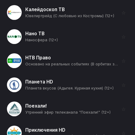
Калейдоскоп ТВ
☆
Ювелиртрейд (С любовью из Костромы) (12+)
Нано ТВ
☆
Наносфера (12+)
НТВ Право
☆
Основано на реальных событиях (В орбитах звезд. Часть 2-я) (12+)
Планета HD
☆
Планета вкусов (Адыгея. Куриная кухня) (12+)
Поехали!
☆
Утренний эфир телеканала "Поехали!" (12+)
Приключения HD
☆