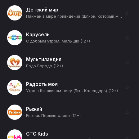
Детский мир
☆
Пакман в мире привидений (Шпион, который меня уменьшил) (12+)
Карусель
☆
С добрым утром, малыши! (12+)
Мультиландия
☆
Бодо Бородо (12+)
Радость моя
☆
Утро в Шишкином лесу (Быт. Календарь) (12+)
Рыжий
☆
Енотки. Первые слова (12+)
СТС Kids
☆