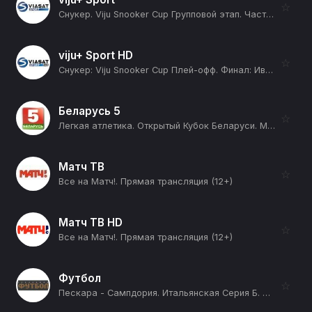
☆
Снукер. Viju Snooker Cup Групповой этап. Часть 9. Группа A. Группа B. Андрей Гладык - Арсений Королев. Микаэл Нерсисян - Иван Каковский (12+)
viju+ Sport HD
☆
Снукер: Viju Snooker Cup Плей-офф. Финал: Иван Каковский - Артем Истомин. Матч до 5 побед (12+)
Беларусь 5
☆
Легкая атлетика. Открытый Кубок Беларуси. Минск (12+)
Матч ТВ
☆
Все на Матч!. Прямая трансляция (12+)
Матч ТВ HD
☆
Все на Матч!. Прямая трансляция (12+)
Футбол
☆
Пескара - Сампдория. Итальянская Серия Б. Сезон 25/26 (12+)