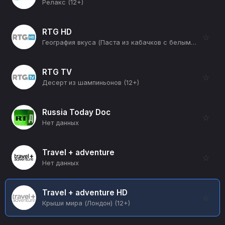
Релакс (12+)
RTG HD
☆
География вкуса (Паста из кабачков с белыми грибами и тыквенным кремом) (12+)
RTG TV
☆
Десерт из шампиньонов (12+)
Russia Today Doc
☆
Нет данных
Travel + adventure
☆
Нет данных
Travel + adventure HD
☆
Крыши мира (Лондон) (12+)