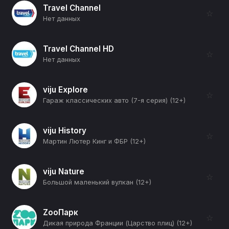
Travel Channel
☆
Нет данных
Travel Channel HD
☆
Нет данных
viju Explore
☆
Гараж классических авто (7-я серия) (12+)
viju History
☆
Мартин Лютер Кинг и ФБР (12+)
viju Nature
☆
Большой маленький вулкан (12+)
ZooПарк
☆
Дикая природа Франции (Царство плиц) (12+)