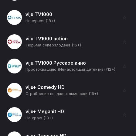
viju TV1000
☆
Неверная (18+)
viju TV1000 action
☆
Тюрьма суперзлодеев (16+)
viju TV1000 Русское кино
☆
Простоквашино (Ненастоящий детектив) (12+)
viju+ Comedy HD
☆
Ограбление по-джентльменски (16+)
viju+ Megahit HD
☆
На краю (18+)
viju+ Premiere HD