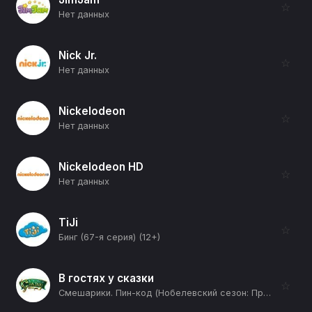
☆
Нет данных
Nick Jr.
☆
Нет данных
Nickelodeon
☆
Нет данных
Nickelodeon HD
☆
Нет данных
TiJi
☆
Бинг (67-я серия) (12+)
В гостях у сказки
☆
Смешарики. Пин-код (Нобелевский сезон: Прививка от Кроша: Часть 2-я) (12+)