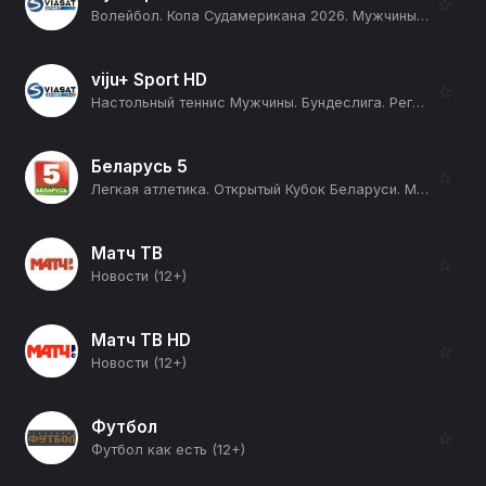
☆
Волейбол. Копа Судамерикана 2026. Мужчины. День 1. Колумбия - Венесуэла (12+)
viju+ Sport HD
☆
Настольный теннис Мужчины. Бундеслига. Регулярный сезон 2025/26. 16 тур. Боруссия Дюссельдорф - Грюнветтерсбах / Саарбрюккен - Цугбрюкке Гренцау (12+)
Беларусь 5
☆
Легкая атлетика. Открытый Кубок Беларуси. Минск. Прямая трансляция (12+)
Матч ТВ
☆
Новости (12+)
Матч ТВ HD
☆
Новости (12+)
Футбол
☆
Футбол как есть (12+)