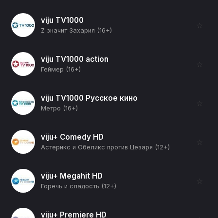
viju TV1000
☆
Z значит Захария (16+)
viju TV1000 action
☆
Геймер (16+)
viju TV1000 Русское кино
☆
Метро (16+)
viju+ Comedy HD
☆
Астерикс и Обеликс против Цезаря (12+)
viju+ Megahit HD
☆
Горечь и сладость (12+)
viju+ Premiere HD