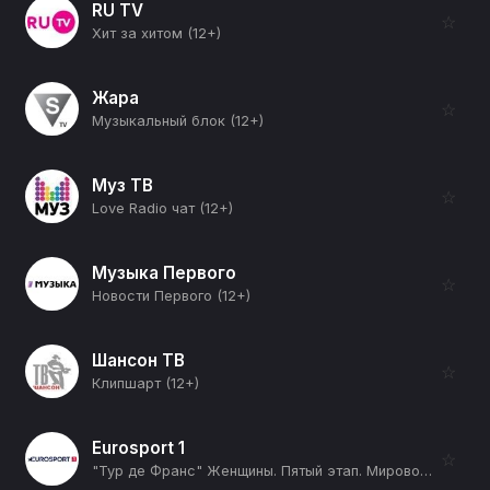
RU TV
☆
Хит за хитом (12+)
Жара
☆
Музыкальный блок (12+)
Муз ТВ
☆
Love Radio чат (12+)
Музыка Первого
☆
Новости Первого (12+)
Шансон ТВ
☆
Клипшарт (12+)
Eurosport 1
☆
"Тур де Франс" Женщины. Пятый этап. Мировой тур (12+)