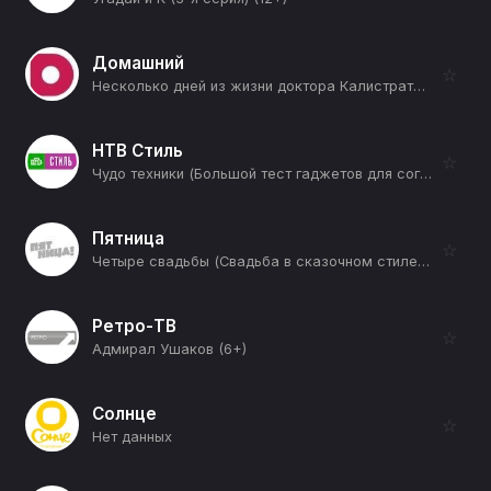
Домашний
☆
Несколько дней из жизни доктора Калистратовой (2-я серия) (16+)
НТВ Стиль
☆
Чудо техники (Большой тест гаджетов для согрева зимой и проверка кокосового масла на универсальность) (12+)
Пятница
☆
Четыре свадьбы (Свадьба в сказочном стиле VS Камерная свадьба) (12+)
Ретро-ТВ
☆
Адмирал Ушаков (6+)
Солнце
☆
Нет данных