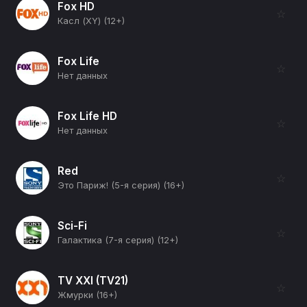
Fox HD
☆
Касл (XY) (12+)
Fox Life
☆
Нет данных
Fox Life HD
☆
Нет данных
Red
☆
Это Париж! (5-я серия) (16+)
Sci-Fi
☆
Галактика (7-я серия) (12+)
TV XXI (TV21)
☆
Жмурки (16+)