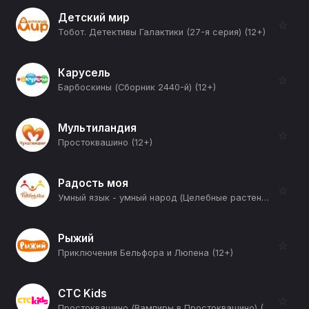
Детский мир
☆
Тобот. Детективы Галактики (27-я серия) (12+)
Карусель
☆
Барбоскины (Сборник 2440-й) (12+)
Мультиландия
☆
Простоквашино (12+)
Радость моя
☆
Умный язык - умный народ (Целебные растения в русском языке) (12+)
Рыжий
☆
Приключения Бельфора и Люпена (12+)
СТС Kids
☆
Простоквашино (Вампиры в Простоквашино) (12+)