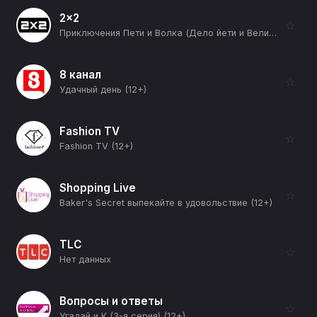
2x2
☆
Приключения Пети и Волка (Дело йети и Великой Книги Вселенной) (12+)
8 канал
☆
Удачный день (12+)
Fashion TV
☆
Fashion TV (12+)
Shopping Live
☆
Baker's Secret выпекайте в удовольствие (12+)
TLC
☆
Нет данных
Вопросы и ответы
☆
Угадай и К (3-я серия) (12+)