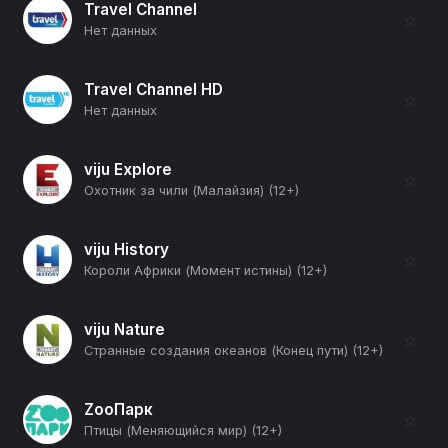
Travel Channel
☆
Нет данных
Travel Channel HD
☆
Нет данных
viju Explore
☆
Охотник за чили (Малайзия) (12+)
viju History
☆
Короли Африки (Момент истины) (12+)
viju Nature
☆
Странные создания океанов (Конец пути) (12+)
ZooПарк
☆
Птицы (Меняющийся мир) (12+)