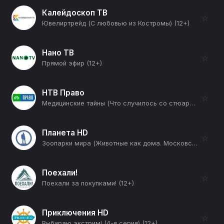
Калейдоскоп ТВ
☆
Ювелиртрейд (С любовью из Костромы) (12+)
Нано ТВ
☆
Прямой эфир (12+)
НТВ Право
☆
Медицинские тайны (Что случилось со стюардессой, которая потеряла сознание и упала в туалете самолета?) (12+)
Планета HD
☆
Зоопарки мира (Животные как дома. Московский зоопарк) (12+)
Поехали!
☆
Поехали за покупками! (12+)
Приключения HD
☆
Выбираю экстрим! (4-я серия) (12+)