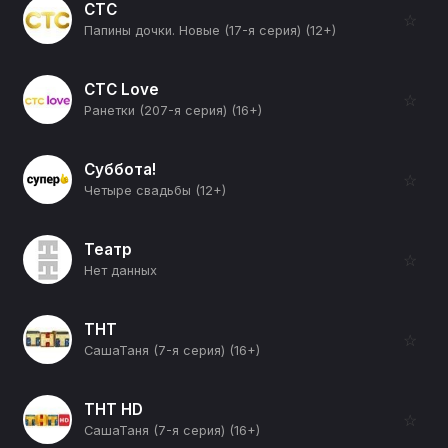
СТС
☆
Папины дочки. Новые (17-я серия) (12+)
СТС Love
☆
Ранетки (207-я серия) (16+)
Суббота!
☆
Четыре свадьбы (12+)
Театр
☆
Нет данных
ТНТ
☆
СашаТаня (7-я серия) (16+)
ТНТ HD
☆
СашаТаня (7-я серия) (16+)