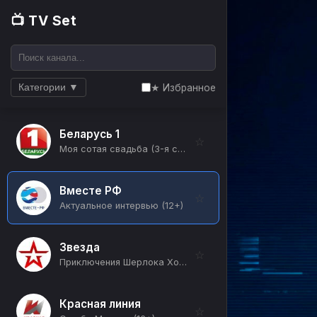
📺 TV Set
★ Избранное
Категории ▼
Беларусь 1
☆
Моя сотая свадьба (3-я серия) (12+)
Вместе РФ
☆
Актуальное интервью (12+)
Звезда
☆
Приключения Шерлока Холмса и доктора Ватсона (Кровавая надпись) (12+)
Красная линия
☆