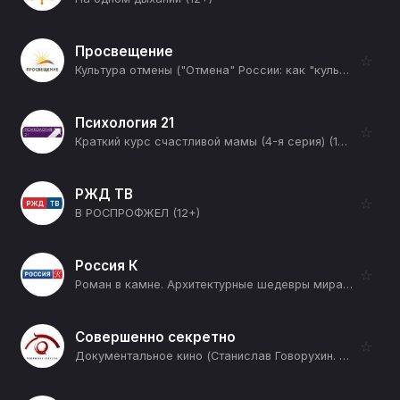
Просвещение
☆
Культура отмены ("Отмена" России: как "культуру отмены" впервые в истории применили против целого государства) (12+)
Психология 21
☆
Краткий курс счастливой мамы (4-я серия) (12+)
РЖД ТВ
☆
В РОСПРОФЖЕЛ (12+)
Россия К
☆
Роман в камне. Архитектурные шедевры мира (Бийск. Усадьба Ассановых) (12+)
Совершенно секретно
☆
Документальное кино (Станислав Говорухин. Профессия-режиссер) (12+)