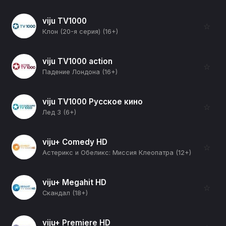
viju TV1000
☆
Клон (20-я серия) (16+)
viju TV1000 action
☆
Падение Лондона (16+)
viju TV1000 Русское кино
☆
Лед 3 (6+)
viju+ Comedy HD
☆
Астерикс и Обеликс: Миссия Клеопатра (12+)
viju+ Megahit HD
☆
Скандал (18+)
viju+ Premiere HD