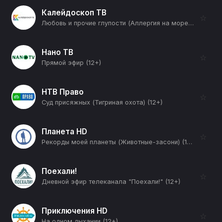
Калейдоскоп ТВ
☆
Любовь и прочие глупости (Аллергия на морепродукты) (12+)
Нано ТВ
☆
Прямой эфир (12+)
НТВ Право
☆
Суд присяжных (Тигриная охота) (12+)
Планета HD
☆
Рекорды моей планеты (Животные-засони) (12+)
Поехали!
☆
Дневной эфир телеканала "Поехали!" (12+)
Приключения HD
☆
На одном дыхании (12+)