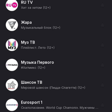
RU TV
☆
Хит за хитом (12+)
Жара
☆
Музыкальный блок (12+)
Муз ТВ
☆
Плейлист. Лето (12+)
Музыка Первого
☆
#Хитмикс (12+)
Шансон ТВ
☆
Мировой шансон (Пицца-Спагетти) (12+)
Eurosport 1
☆
Скалолазание. World Cup Chamonix. Мужчины и женщины Lead Финал (12+)