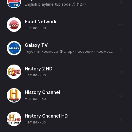
☆
English playtime (Episode 7) (12+)
Food Network
☆
Нет данных
Galaxy TV
☆
Глубины космоса (История освоения космоса в экспозиции павильона "Космос" на ВДНХ) (12+)
History 2 HD
☆
Нет данных
History Channel
☆
Нет данных
History Channel HD
☆
Нет данных