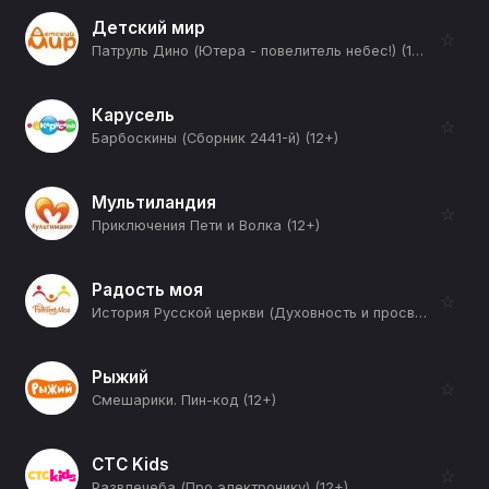
Детский мир
☆
Патруль Дино (Ютера - повелитель небес!) (12+)
Карусель
☆
Барбоскины (Сборник 2441-й) (12+)
Мультиландия
☆
Приключения Пети и Волка (12+)
Радость моя
☆
История Русской церкви (Духовность и просвещение в монгольский период: Часть 2-я) (12+)
Рыжий
☆
Смешарики. Пин-код (12+)
СТС Kids
☆
Развлечеба (Про электронику) (12+)