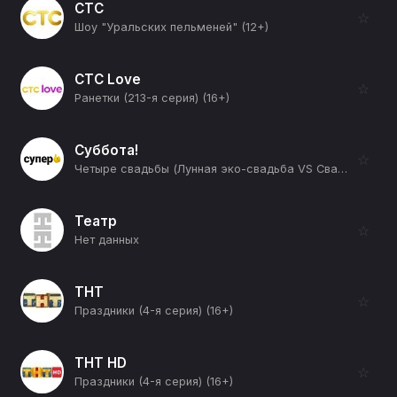
СТС
☆
Шоу "Уральских пельменей" (12+)
СТС Love
☆
Ранетки (213-я серия) (16+)
Суббота!
☆
Четыре свадьбы (Лунная эко-свадьба VS Свадьба с адыгейскими мотивами) (12+)
Театр
☆
Нет данных
ТНТ
☆
Праздники (4-я серия) (16+)
ТНТ HD
☆
Праздники (4-я серия) (16+)