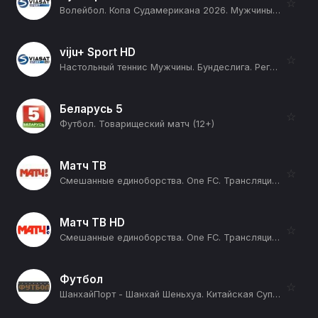
☆
Волейбол. Копа Судамерикана 2026. Мужчины. День 2. Бразилия - Венесуэла (12+)
viju+ Sport HD
☆
Настольный теннис Мужчины. Бундеслига. Регулярный сезон 2025/26. 14 тур. Боруссия Дюссельдорф - Бад Хомбуог (12+)
Беларусь 5
☆
Футбол. Товарищеский матч (12+)
Матч ТВ
☆
Смешанные единоборства. One FC. Трансляция из Таиланда. Прямая трансляция (12+)
Матч ТВ HD
☆
Смешанные единоборства. One FC. Трансляция из Таиланда. Прямая трансляция (12+)
Футбол
☆
ШанхайПорт - Шанхай Шеньхуа. Китайская Суперлига. Сезон 2026 (12+)