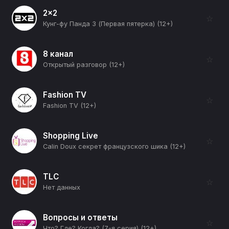
2x2
☆
Кунг-фу Панда 3 (Первая пятерка) (12+)
8 канал
☆
Открытый разговор (12+)
Fashion TV
☆
Fashion TV (12+)
Shopping Live
☆
Calin Doux секрет французского шика (12+)
TLC
☆
Нет данных
Вопросы и ответы
☆
Что? Где? Когда? (7-я серия) (12+)