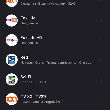
☆
Следопыт (В диких условиях) (12+)
Fox Life
☆
Нет данных
Fox Life HD
☆
Нет данных
Red
☆
История Хуаны (Грандиозный финал: Они всегда были моей судьбой) (16+)
Sci-Fi
☆
Трасса 60 (16+)
TV XXI (TV21)
☆
Бумер: Фильм второй (16+)