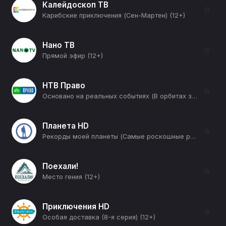
Калейдоскоп ТВ
☆
Карибские приключения (Сен-Мартен) (12+)
Нано ТВ
☆
Прямой эфир (12+)
НТВ Право
☆
Основано на реальных событиях (В орбитах звезд. Часть 2-я) (12+)
Планета HD
☆
Рекорды моей планеты (Самые роскошные рога) (12+)
Поехали!
☆
Место гения (12+)
Приключения HD
☆
Особая доставка (8-я серия) (12+)