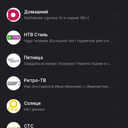
Домашний
☆
Любовная сделка (3-я серия) (16+)
НТВ Стиль
☆
Чудо техники (Большой тест гаджетов для согрева зимой и проверка кокосового масла на универсальность) (12+)
Пятница
☆
Свадьба вслепую (Хоккеист Никита Ушнев и стилист по волосам Ксения) (12+)
Ретро-ТВ
☆
Как поссорился Иван Иванович с Иваном Никифоровичем (12+)
Солнце
☆
Нет данных
СТС