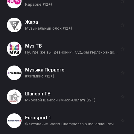
☆
Караоке (12+)
Жара
☆
Музыкальный блок (12+)
Муз ТВ
☆
Ну, где же вы, девчонки? Судьбы герлз-бэндов (12+)
Музыка Первого
☆
#Хитмикс (12+)
Шансон ТВ
☆
Мировой шансон (Микс-Салат) (12+)
Eurosport 1
☆
Фехтование World Championship Individual Review (12+)