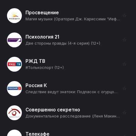
Просвещение
☆
Магия музыки (Оратория Дж. Кариссими "Иеффай") (12+)
Психология 21
☆
Две стороны правды (4-я серия) (12+)
РЖД ТВ
☆
#Толькоспорт (12+)
Россия К
☆
Следствие ведут знатоки: Подпасок с огурцом (1-я серия) (12+)
Совершенно секретно
☆
Документальное расследование (Леня Макинтош) (12+)
Телекафе