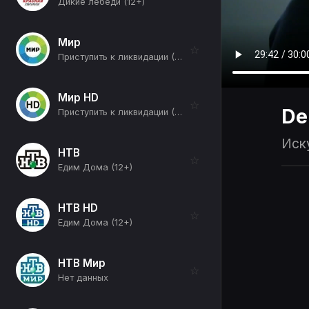
Дикие лебеди (12+)
Мир
☆
Приступить к ликвидации (6+)
Мир HD
☆
De
Приступить к ликвидации (6+)
Иску
НТВ
☆
Едим Дома (12+)
НТВ HD
☆
Едим Дома (12+)
НТВ Мир
☆
Нет данных