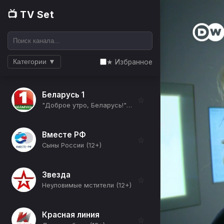
📺 TV Set
★ Избранное
Категории ▼
Беларусь 1
☆
"Доброе утро, Беларусь!" со Светланой Боровской (12+)
Вместе РФ
☆
Сыны России (12+)
Звезда
☆
Неуловимые мстители (12+)
Красная линия
☆