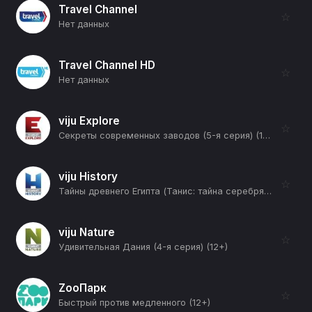
Travel Channel
☆
Нет данных
Travel Channel HD
☆
Нет данных
viju Explore
☆
Секреты современных заводов (5-я серия) (12+)
viju History
☆
Тайны древнего Египта (Танис: тайна серебряного фараона) (12+)
viju Nature
☆
Удивительная Дания (4-я серия) (12+)
ZooПарк
☆
Быстрый против медленного (12+)