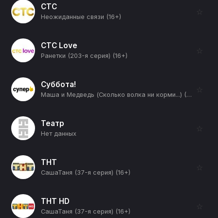
СТС
☆
Неожиданные связи (16+)
СТС Love
☆
Ранетки (203-я серия) (16+)
Суббота!
☆
Маша и Медведь (Сколько волка ни корми...) (12+)
Театр
☆
Нет данных
ТНТ
☆
СашаТаня (37-я серия) (16+)
ТНТ HD
☆
СашаТаня (37-я серия) (16+)