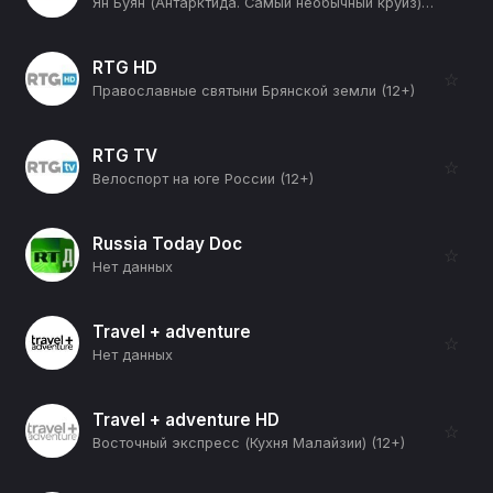
Ян Буян (Антарктида. Самый необычный круиз) (12+)
RTG HD
☆
Православные святыни Брянской земли (12+)
RTG TV
☆
Велоспорт на юге России (12+)
Russia Today Doc
☆
Нет данных
Travel + adventure
☆
Нет данных
Travel + adventure HD
☆
Восточный экспресс (Кухня Малайзии) (12+)