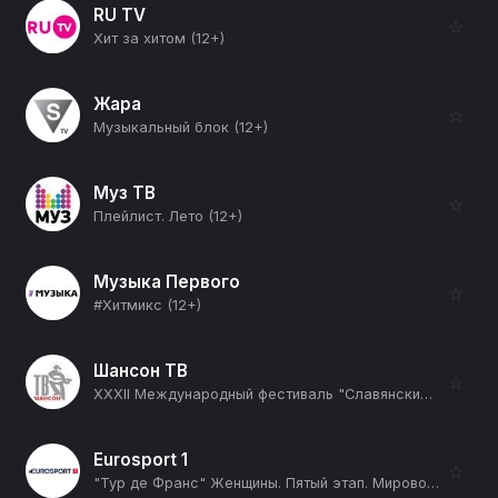
RU TV
☆
Хит за хитом (12+)
Жара
☆
Музыкальный блок (12+)
Муз ТВ
☆
Плейлист. Лето (12+)
Музыка Первого
☆
#Хитмикс (12+)
Шансон ТВ
☆
XXXII Международный фестиваль "Славянский базар в Витебске" (12+)
Eurosport 1
☆
"Тур де Франс" Женщины. Пятый этап. Мировой тур (12+)