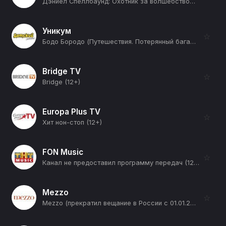
Дэниел Спеллбаунд: Охотник за волшебством (10-я серия) (12+)
Уникум
☆
Бодо Бородо (Путешествия. Потерянный багаж) (12+)
Bridge TV
☆
Bridge (12+)
Europa Plus TV
☆
Хит нон-стоп (12+)
FON Music
☆
Канал не предоставил программу передач (12+)
Mezzo
☆
Mezzo (прекратил вещание в России с 01.01.2026) (12+)