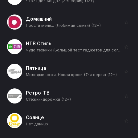
Что? Где? Когда? (2-я серия) (12+)
Домашний
☆
Прости меня... (Любимая семья) (12+)
НТВ Стиль
☆
Чудо техники (Большой тест гаджетов для согрева зимой и проверка кокосового масла на универсальность) (12+)
Пятница
☆
Молодые ножи. Новая кровь (7-я серия) (12+)
Ретро-ТВ
☆
Стежки-дорожки (12+)
Солнце
☆
Нет данных