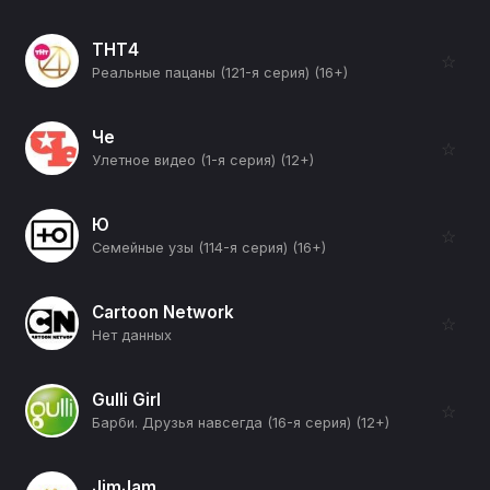
ТНТ4
☆
Реальные пацаны (121-я серия) (16+)
Че
☆
Улетное видео (1-я серия) (12+)
Ю
☆
Семейные узы (114-я серия) (16+)
Cartoon Network
☆
Нет данных
Gulli Girl
☆
Барби. Друзья навсегда (16-я серия) (12+)
JimJam