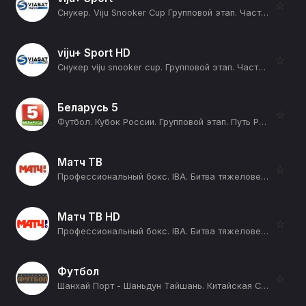
☆
Снукер. Viju Snooker Cup Групповой этап. Часть 8. Группа A. Группа B. Анастасия Нечаева - Алексей Корень. Сергей Луцкер - Артём Истомин (12+)
viju+ Sport HD
☆
Снукер viju snooker cup. Групповой этап. Часть 10. Группа A: Анастасия Нечаева - Андрей Карасов. Группа B: Диана Миронова - Сергей Луцкер (12+)
Беларусь 5
☆
Футбол. Кубок России. Групповой этап. Путь РПЛ. ФК Краснодар - Ахмат (Грозный) (12+)
Матч ТВ
☆
Профессиональный бокс. IBA. Битва тяжеловесов. Трансляция из Калининграда (12+)
Матч ТВ HD
☆
Профессиональный бокс. IBA. Битва тяжеловесов. Трансляция из Калининграда (12+)
Футбол
☆
Шанхай Порт - Шаньдун Тайшань. Китайская Суперлига. Сезон 2026 (12+)