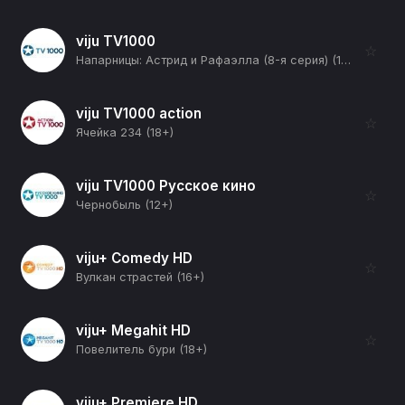
viju TV1000
☆
Напарницы: Астрид и Рафаэлла (8-я серия) (16+)
viju TV1000 action
☆
Ячейка 234 (18+)
viju TV1000 Русское кино
☆
Чернобыль (12+)
viju+ Comedy HD
☆
Вулкан страстей (16+)
viju+ Megahit HD
☆
Повелитель бури (18+)
viju+ Premiere HD