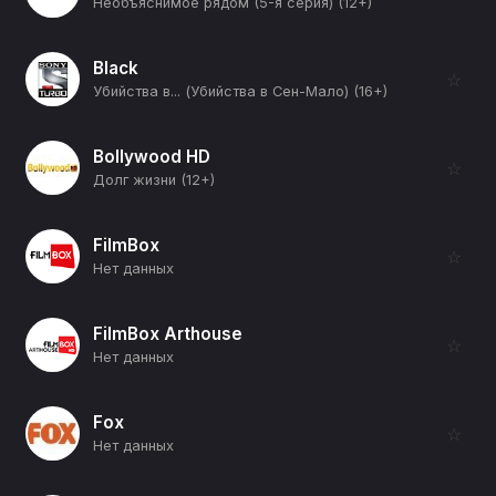
Необъяснимое рядом (5-я серия) (12+)
Black
☆
Убийства в... (Убийства в Сен-Мало) (16+)
Bollywood HD
☆
Долг жизни (12+)
FilmBox
☆
Нет данных
FilmBox Arthouse
☆
Нет данных
Fox
☆
Нет данных