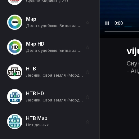
Судьба Марины (12+)
Мир
☆
Дела судебные. Битва за будущее (12+)
Мир HD
☆
vi
Дела судебные. Битва за будущее (12+)
Снук
НТВ
- Ан
☆
Лесник. Своя земля (Мордобой: Часть 2-я) (16+)
НТВ HD
☆
Лесник. Своя земля (Мордобой: Часть 2-я) (16+)
НТВ Мир
☆
Нет данных