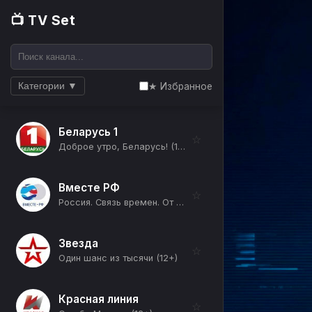
📺 TV Set
★ Избранное
Категории ▼
Беларусь 1
☆
Доброе утро, Беларусь! (12+)
Вместе РФ
☆
Россия. Связь времен. От царства до республики (Примирение) (12+)
Звезда
☆
Один шанс из тысячи (12+)
Красная линия
☆