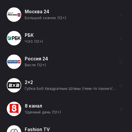
Москва 24
☆
Большой скачок (12+)
РБК
☆
ЧЭЗ (12+)
Россия 24
☆
Вести (12+)
2x2
☆
Губка Боб Квадратные Штаны (Чем-то пахнет/Малышка Босс) (12+)
8 канал
☆
Удачный день (12+)
Fashion TV