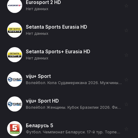
Eurosport 2 HD
☆
Нет данных
Setanta Sports Eurasia HD
☆
Нет данных
Setanta Sports+ Eurasia HD
☆
Нет данных
viju+ Sport
☆
Волейбол. Копа Судамерикана 2026. Мужчины. День 3. Аргентина - Чили (12+)
viju+ Sport HD
☆
Волейбол Женщины. Кубок Бразилии 2026. Финал Четырех (Лондрина, штат Парана). Полуфинал 2. Гердау Минас - Дентил Прайа (12+)
Беларусь 5
☆
Футбол. Чемпионат Беларуси. 17-й тур. Торпедо- БелАЗ (Жодино) - Динамо (Брест). В перерыве Спорт-центр. Прямая трансляция (12+)