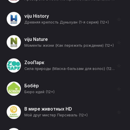
viju History
☆
Древняя крепость Дуньхуан (1-я серия) (12+)
viju Nature
☆
Моменты жизни (Как пережить рождение) (12+)
ZooПарк
☆
Сила природы (Маска-бальзам для волос) (12+)
Бобёр
☆
Бюро идей (12+)
В мире животных HD
☆
Мой друг мистер Персиваль (12+)