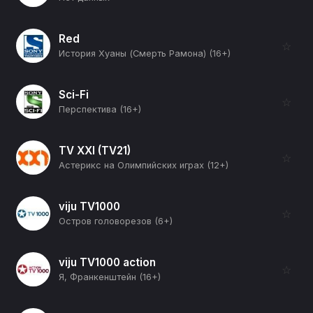
Red
☆
История Хуаны (Смерть Рамона) (16+)
Sci-Fi
☆
Перспектива (16+)
TV XXI (TV21)
☆
Астерикс на Олимпийских играх (12+)
viju TV1000
☆
Остров головорезов (6+)
viju TV1000 action
☆
Я, Франкенштейн (16+)