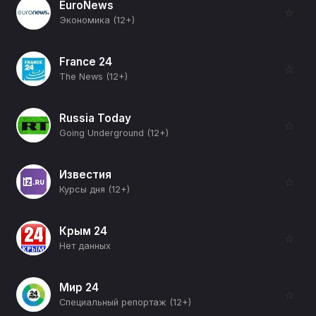
EuroNews
☆
Экономика (12+)
France 24
☆
The News (12+)
Russia Today
☆
Going Underground (12+)
Известия
☆
Курсы дня (12+)
Крым 24
☆
Нет данных
Мир 24
☆
Специальный репортаж (12+)