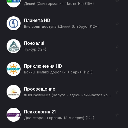
☆
Дикий (Свингермания. Часть 1-я) (16+)
Планета HD
☆
Вне зоны доступа (Дикий Эльбрус) (12+)
Поехали!
☆
ТуЖур (12+)
Приключения HD
☆
Воины зимних дорог (7-я серия) (12+)
Просвещение
☆
#НеПровинция (Калуга - здесь начинается космос!) (12+)
Психология 21
☆
Две стороны правды (3-я серия) (12+)