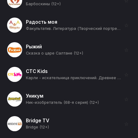
☆
Барбоскины (12+)
Радость моя
☆
Факультатив. Литература (Творческий портрет Николая Гумилева) (12+)
Рыжий
☆
Сказка о царе Салтане (12+)
СТС Kids
☆
Карли - искательница приключений. Древнее королевство (Появление оборотня (Часть вторая)) (12+)
Уникум
☆
Ник-изобретатель (68-я серия) (12+)
Bridge TV
☆
Bridge (12+)