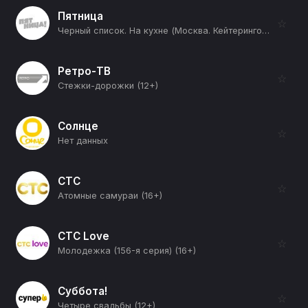
Пятница
☆
Черный список. На кухне (Москва. Кейтеринговое агентство) (12+)
Ретро-ТВ
☆
Стежки-дорожки (12+)
Солнце
☆
Нет данных
СТС
☆
Атомные самураи (16+)
СТС Love
☆
Молодежка (156-я серия) (16+)
Суббота!
☆
Четыре свадьбы (12+)