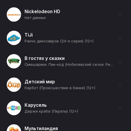
Nickelodeon HD
☆
Нет данных
TiJi
☆
Ранчо динозавров (24-я серия) (12+)
В гостях у сказки
☆
Смешарики. Пин-код (Нобелевский сезон: Рефлексия) (12+)
Детский мир
☆
Карбот (Происшествие в банке) (12+)
Карусель
☆
Держи краба (Пираты) (12+)
Мультиландия