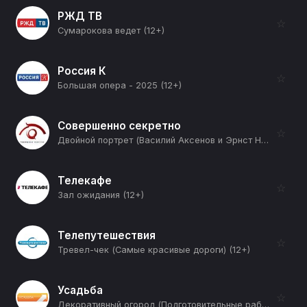
РЖД ТВ
☆
Сумарокова ведет (12+)
Россия К
☆
Большая опера - 2025 (12+)
Совершенно секретно
☆
Двойной портрет (Василий Аксенов и Эрнст Неизвестный. Чужие) (12+)
Телекафе
☆
Зал ожидания (12+)
Телепутешествия
☆
Тревел-чек (Самые красивые дороги) (12+)
Усадьба
☆
Декоративный огород (Подготовительные работы) (12+)