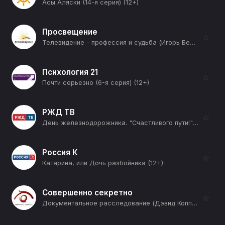
Асы Аляски (14-я серия) (12+)
Просвещение
☆
Телевидение - профессия и судьба (Игорь Беляев - режиссер-документалист: Часть 3-я) (12+)
Психология 21
☆
Почти серьезно (6-я серия) (12+)
РЖД ТВ
☆
День железнодорожника. "Счастливого пути!" (12+)
Россия К
☆
Катарина, или Дочь разбойника (12+)
Совершенно секретно
☆
Документальное расследование (Дэвид Копперфильд) (12+)