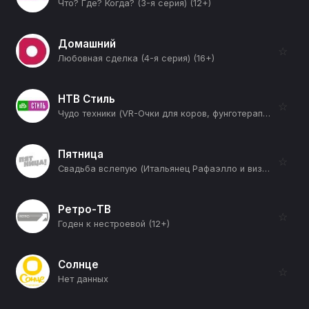
Что? Где? Когда? (3-я серия) (12+)
Домашний
☆
Любовная сделка (4-я серия) (16+)
НТВ Стиль
☆
Чудо техники (VR-Очки для коров, фунготерапия и тапочки с эффектом хождения по песку) (12+)
Пятница
☆
Свадьба вслепую (Итальянец Рафаэлло и визажист Анастасия) (12+)
Ретро-ТВ
☆
Годен к нестроевой (12+)
Солнце
☆
Нет данных