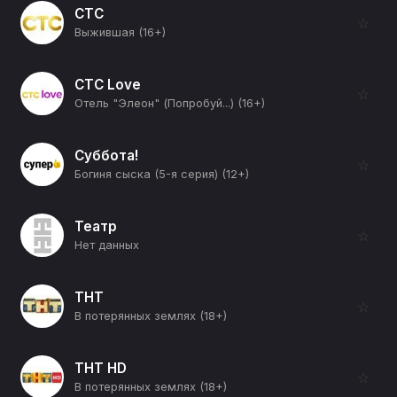
СТС
☆
Выжившая (16+)
СТС Love
☆
Отель "Элеон" (Попробуй...) (16+)
Суббота!
☆
Богиня сыска (5-я серия) (12+)
Театр
☆
Нет данных
ТНТ
☆
В потерянных землях (18+)
ТНТ HD
☆
В потерянных землях (18+)