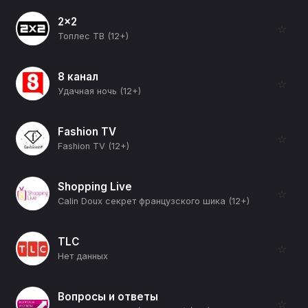
2x2
☆
Топлес ТВ (12+)
8 канал
☆
Удачная ночь (12+)
Fashion TV
☆
Fashion TV (12+)
Shopping Live
☆
Calin Doux секрет французского шика (12+)
TLC
☆
Нет данных
Вопросы и ответы
☆