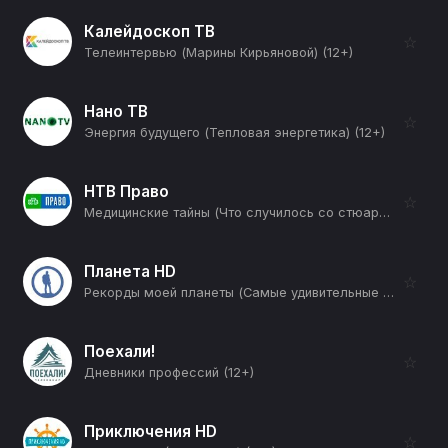
Калейдоскоп ТВ
☆
Телеинтервью (Марины Кирьяновой) (12+)
Нано ТВ
☆
Энергия будущего (Тепловая энергетика) (12+)
НТВ Право
☆
Медицинские тайны (Что случилось со стюардессой, которая потеряла сознание и упала в туалете самолета?) (12+)
Планета HD
☆
Рекорды моей планеты (Самые удивительные фрукты) (12+)
Поехали!
☆
Дневники профессий (12+)
Приключения HD
☆