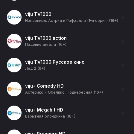
viju TV1000
☆
Напарницы: Астрид и Рафаэлла (1-я серия) (16+)
viju TV1000 action
☆
Падение ангела (16+)
viju TV1000 Русское кино
☆
Лед 2 (6+)
viju+ Comedy HD
☆
Астерикс и Обеликс: Поднебесная (16+)
viju+ Megahit HD
☆
Взрывная блондинка (18+)
viju+ Premiere HD