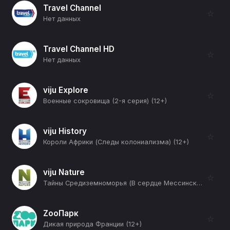
Travel Channel
☆
Нет данных
Travel Channel HD
☆
Нет данных
viju Explore
☆
Военные сокровища (2-я серия) (12+)
viju History
☆
Короли Африки (Следы колониализма) (12+)
viju Nature
☆
Тайны Средиземноморья (В сердце Мессинского пролива) (12+)
ZooПарк
☆
Дикая природа Франции (12+)