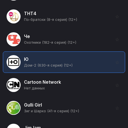
ТНТ4
☆
По-братски (8-я серия) (12+)
Че
☆
Охотники (182-я серия) (12+)
Ю
☆
Дом-2 (630-я серия) (12+)
Cartoon Network
☆
Нет данных
Gulli Girl
☆
Зиг и Шарко (41-я серия) (12+)
JimJam