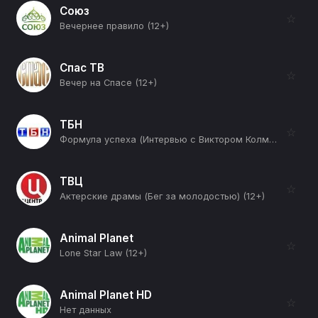
Союз
☆
Вечернее правило (12+)
Спас ТВ
☆
Вечер на Спасе (12+)
ТБН
☆
Формула успеха (Интервью с Виктором Колмыниным) (12+)
ТВЦ
☆
Актерские драмы (Бег за молодостью) (12+)
Animal Planet
☆
Lone Star Law (12+)
Animal Planet HD
☆
Нет данных