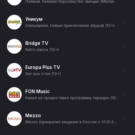
Поймай Тинипин! Королевство эмоций (Милая принцесса Майя) (12+)
Уникум
☆
Смешарики. Новые приключения (Шуша) (12+)
Bridge TV
☆
Retro dance (12+)
Europa Plus TV
☆
Хит нон-стоп (12+)
FON Music
☆
Канал не предоставил программу передач (12+)
Mezzo
☆
Mezzo (прекратил вещание в России с 01.01.2026) (12+)