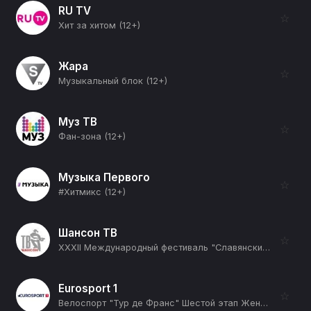
RU TV
☆
Хит за хитом (12+)
Жара
☆
Музыкальный блок (12+)
Муз ТВ
☆
Фан-зона (12+)
Музыка Первого
☆
#Хитмикс (12+)
Шансон ТВ
☆
XXXII Международный фестиваль "Славянский базар в Витебске" (12+)
Eurosport 1
☆
Велоспорт "Тур де Франс" Шестой этап Женщины (12+)