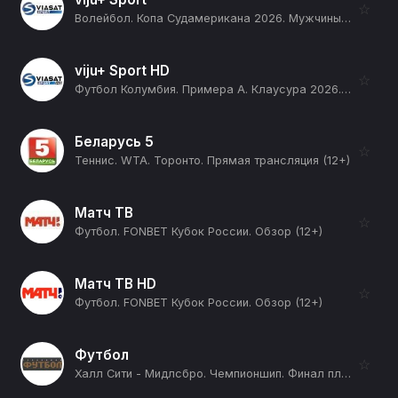
☆
Волейбол. Копа Судамерикана 2026. Мужчины. День 2. Прямая трансляция. Бразилия - Венесуэла (12+)
viju+ Sport HD
☆
Футбол Колумбия. Примера А. Клаусура 2026. 1 тур. Депортиво Толима - Жуниор (12+)
Беларусь 5
☆
Теннис. WTA. Торонто. Прямая трансляция (12+)
Матч ТВ
☆
Футбол. FONBET Кубок России. Обзор (12+)
Матч ТВ HD
☆
Футбол. FONBET Кубок России. Обзор (12+)
Футбол
☆
Халл Сити - Мидлсбро. Чемпионшип. Финал плей-офф. Сезон 25/26 (12+)