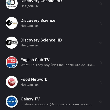
Discovery Channel HD
☆
Нет данных
Discovery Science
☆
Нет данных
Discovery Science HD
☆
Нет данных
English Club TV
☆
What Did They Say (Visit the iconic Arc de Triomphe in Paris with our guide, Phillip) (12+)
Food Network
☆
Нет данных
Galaxy TV
☆
Глубины космоса (История освоения космоса в экспозиции павильона "Космос" на ВДНХ) (12+)