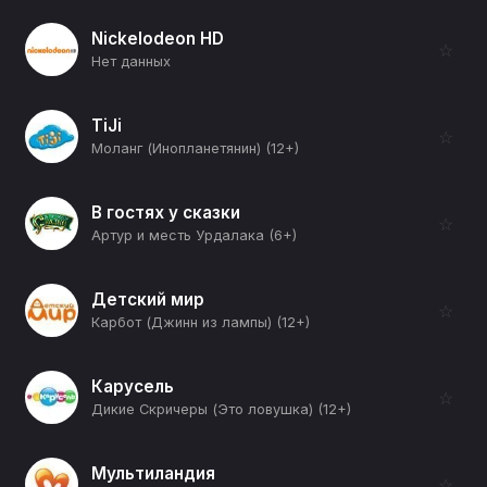
Nickelodeon HD
☆
Нет данных
TiJi
☆
Моланг (Инопланетянин) (12+)
В гостях у сказки
☆
Артур и месть Урдалака (6+)
Детский мир
☆
Карбот (Джинн из лампы) (12+)
Карусель
☆
Дикие Скричеры (Это ловушка) (12+)
Мультиландия
☆