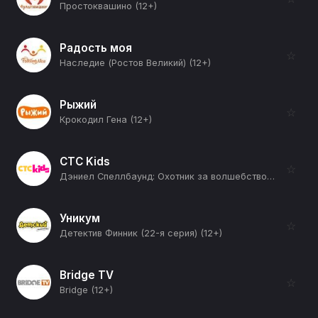
Простоквашино (12+)
Радость моя
☆
Наследие (Ростов Великий) (12+)
Рыжий
☆
Крокодил Гена (12+)
СТС Kids
☆
Дэниел Спеллбаунд: Охотник за волшебством (4-я серия) (12+)
Уникум
☆
Детектив Финник (22-я серия) (12+)
Bridge TV
☆
Bridge (12+)