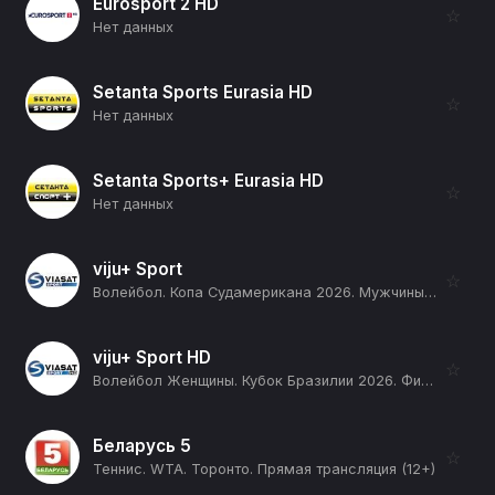
Eurosport 2 HD
☆
Нет данных
Setanta Sports Eurasia HD
☆
Нет данных
Setanta Sports+ Eurasia HD
☆
Нет данных
viju+ Sport
☆
Волейбол. Копа Судамерикана 2026. Мужчины. День 3. Прямая трансляция. Венесуэла - Парагвай (12+)
viju+ Sport HD
☆
Волейбол Женщины. Кубок Бразилии 2026. Финал Четырех (Лондрина, штат Парана). Полуфинал 1. СЕСК Фламенго - Озаску Сан-Кристован (12+)
Беларусь 5
☆
Теннис. WTA. Торонто. Прямая трансляция (12+)