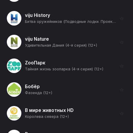
viju History
☆
Битва оружейников (Подводные лодки. Проект 705 "Лира" против "Альбакор") (12+)
viju Nature
☆
Удивительная Дания (4-я серия) (12+)
ZooПарк
☆
Тайная жизнь зоопарка (4-я серия) (12+)
Бобёр
☆
Фазенда (12+)
В мире животных HD
☆
Королева севера (12+)