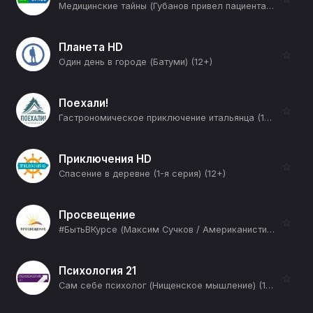
Медицинские тайны (Губанов привел пациента с мужской проблемой) (12+)
Планета HD
☆
Один день в городе (Батуми) (12+)
Поехали!
☆
Гастрономическое приключение итальянца (12+)
Приключения HD
☆
Спасение в деревне (1-я серия) (12+)
Просвещение
☆
#БытьВКурсе (Максим Сучков / Американистика: современные реалии зарубежного регионоведения) (12+)
Психология 21
☆
Сам себе психолог (Нищенское мышление) (12+)