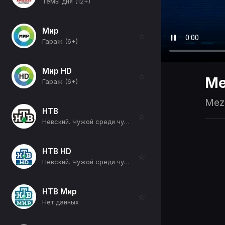
Темы дня (12+)
Мир
☆
Гараж (6+)
Мир HD
☆
Me
Гараж (6+)
Mezz
НТВ
☆
Невский. Чужой среди чужих (Взрыв) (16+)
НТВ HD
☆
Невский. Чужой среди чужих (Взрыв) (16+)
НТВ Мир
☆
Нет данных