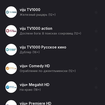
viju TV1000
☆
Железный рыцарь (12+)
viju TV1000 action
☆
Доспехи бога: В поисках сокровищ (12+)
viju TV1000 Русское кино
☆
Дублер (16+)
viju+ Comedy HD
☆
Ограбление по-джентльменски (12+)
viju+ Megahit HD
☆
На краю (18+)
viju+ Premiere HD