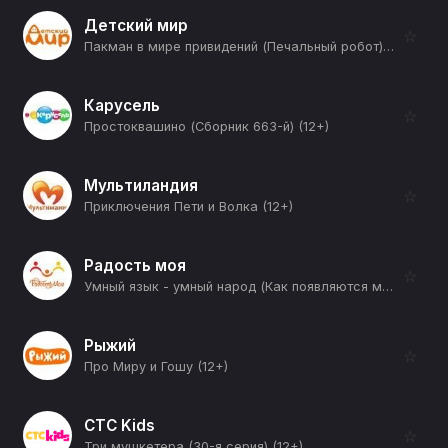
Детский мир
☆
Пакман в мире привидений (Печальный робот) (12+)
Карусель
☆
Простоквашино (Сборник 663-й) (12+)
Мультиландия
☆
Приключения Пети и Волка (12+)
Радость моя
☆
Умный язык - умный народ (Как появляются модные слова?) (12+)
Рыжий
☆
Про Миру и Гошу (12+)
СТС Kids
☆
Три мушкетера (30-я серия) (12+)