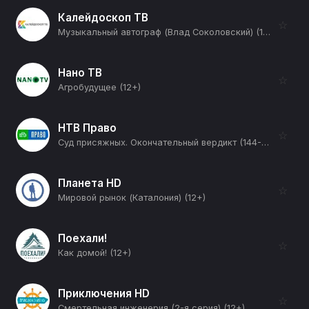
Калейдоскоп ТВ
☆
Музыкальный автограф (Влад Соколовский) (12+)
Нано ТВ
☆
Агробудущее (12+)
НТВ Право
☆
Суд присяжных. Окончательный вердикт (144-я серия) (12+)
Планета HD
☆
Мировой рынок (Каталония) (12+)
Поехали!
☆
Как домой! (12+)
Приключения HD
☆
Смертельная инженерия (2-я серия) (12+)