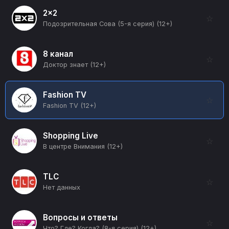
2x2
☆
Подозрительная Сова (5-я серия) (12+)
8 канал
☆
Доктор знает (12+)
Fashion TV
☆
Fashion TV (12+)
Shopping Live
☆
В центре Внимания (12+)
TLC
☆
Нет данных
Вопросы и ответы
☆
Что? Где? Когда? (8-я серия) (12+)