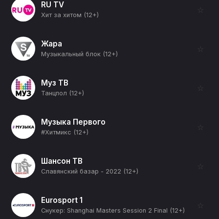
RU TV
☆
Хит за хитом (12+)
Жара
☆
Музыкальный блок (12+)
Муз ТВ
☆
Танцпол (12+)
Музыка Первого
☆
#Хитмикс (12+)
Шансон ТВ
☆
Славянский базар - 2022 (12+)
Eurosport 1
☆
Снукер: Shanghai Masters Session 2 Final (12+)