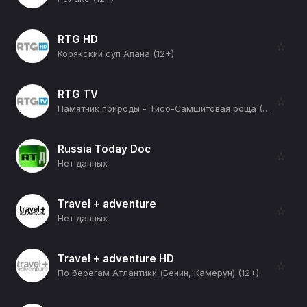
RTG HD
☆
Корякский суп Апана (12+)
RTG TV
☆
Памятник природы - Тисо-Самшитовая роща (12+)
Russia Today Doc
☆
Нет данных
Travel + adventure
☆
Нет данных
Travel + adventure HD
☆
По берегам Атлантики (Бенин, Камерун) (12+)