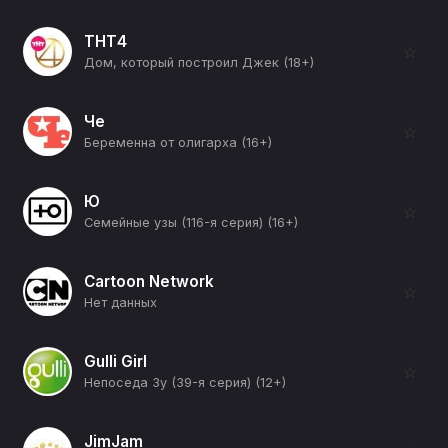
ТНТ4
☆
Дом, который построил Джек (18+)
Че
☆
Беременна от олигарха (16+)
Ю
☆
Семейные узы (116-я серия) (16+)
Cartoon Network
☆
Нет данных
Gulli Girl
☆
Непоседа Зу (39-я серия) (12+)
JimJam