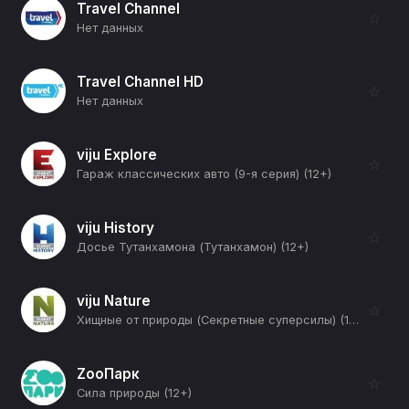
Travel Channel
☆
Нет данных
Travel Channel HD
☆
Нет данных
viju Explore
☆
Гараж классических авто (9-я серия) (12+)
viju History
☆
Досье Тутанхамона (Тутанхамон) (12+)
viju Nature
☆
Хищные от природы (Секретные суперсилы) (12+)
ZooПарк
☆
Сила природы (12+)