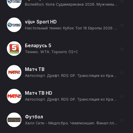
☆
Волейбол. Копа Судамерикана 2026. Мужчины. День 3. Прямая трансляция. Аргентина - Чили (12+)
viju+ Sport HD
☆
Настольный теннис Кубок Топ 16 Европы 2026 (Монтре, Швейцария). Мужчины. Женщины. 1/4 финала. Часть 1 (4 матча) (12+)
Беларусь 5
☆
Теннис. WTA. Торонто (12+)
Матч ТВ
☆
Автоспорт. Дрифт. RDS GP. Трансляция из Красноярска (12+)
Матч ТВ HD
☆
Автоспорт. Дрифт. RDS GP. Трансляция из Красноярска (12+)
Футбол
☆
Халл Сити - Мидлсбро. Чемпионшип. Финал плей-офф. Сезон 25/26 (12+)