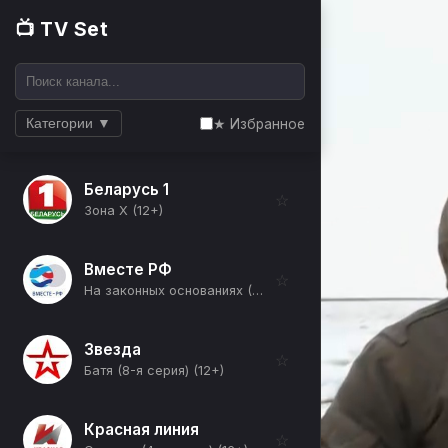
📺 TV Set
★ Избранное
Категории ▼
Беларусь 1
☆
Зона Х (12+)
Вместе РФ
☆
На законных основаниях (12+)
Звезда
☆
Батя (8-я серия) (12+)
Красная линия
☆