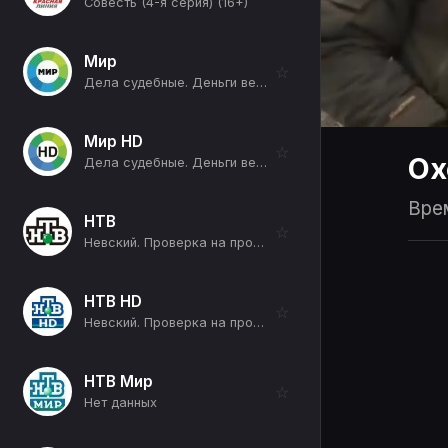
Совесть (4-я серия) (16+)
Мир
☆
Дела судебные. Деньги верните! (12+)
Мир HD
☆
Ох
Дела судебные. Деньги верните! (12+)
Врем
НТВ
☆
Невский. Проверка на прочность (Фото на память) (16+)
НТВ HD
☆
Невский. Проверка на прочность (Фото на память) (16+)
НТВ Мир
☆
Нет данных