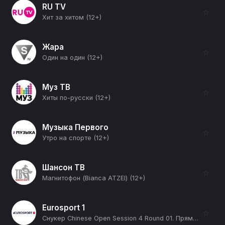
RU TV
☆
Хит за хитом (12+)
Жара
☆
Один на один (12+)
Муз ТВ
☆
Хиты по-русски (12+)
Музыка Первого
☆
Утро на спорте (12+)
Шансон ТВ
☆
Магнитофон (Bianca ATZEI) (12+)
Eurosport 1
☆
Снукер Chinese Open Session 4 Round 01. Прямая трансляция (12+)