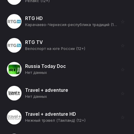
Релакс (12+)
RTG HD
☆
Карачаево-Черкесия-республика традиций (12+)
RTG TV
☆
Велоспорт на юге России (12+)
Russia Today Doc
☆
Нет данных
Travel + adventure
☆
Нет данных
Travel + adventure HD
☆
Нежный трэвел (Таиланд) (12+)