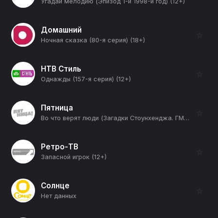
Угадай мелодию (Эпизод 1-й 1998-й год) (12+)
Домашний
☆
Ночная сказка (80-я серия) (18+)
НТВ Стиль
☆
Однажды (157-я серия) (12+)
Пятница
☆
Во что верят люди (Загадки Стоунхенджа. ГМО) (12+)
Ретро-ТВ
☆
Запасной игрок (12+)
Солнце
☆
Нет данных