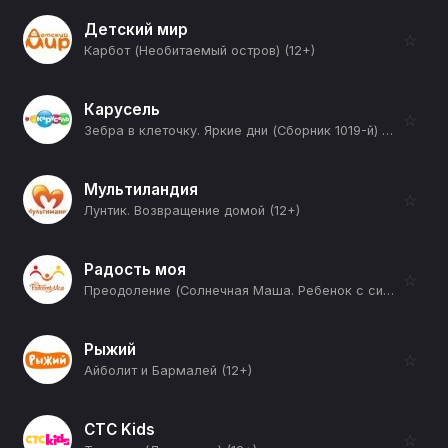
Детский мир
☆
Карбот (Необитаемый остров) (12+)
Карусель
☆
Зебра в клеточку. Яркие дни (Сборник 1019-й) (12+)
Мультиландия
☆
Лунтик. Возвращение домой (12+)
Радость моя
☆
Преодоление (Солнечная Маша. Ребенок с синдромом Дауна) (12+)
Рыжий
☆
Айболит и Бармалей (12+)
СТС Kids
☆