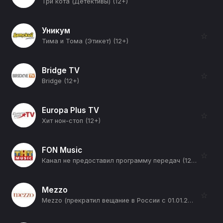
Три кота (Детективы) (12+)
Уникум
☆
Тима и Тома (Этикет) (12+)
Bridge TV
☆
Bridge (12+)
Europa Plus TV
☆
Хит нон-стоп (12+)
FON Music
☆
Канал не предоставил программу передач (12+)
Mezzo
☆
Mezzo (прекратил вещание в России с 01.01.2026) (12+)