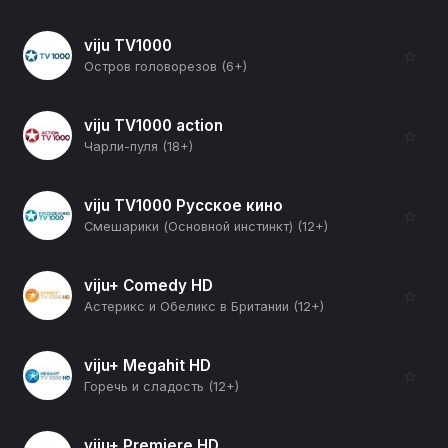
viju TV1000
☆
Остров головорезов (6+)
viju TV1000 action
☆
Чарли-пуля (18+)
viju TV1000 Русское кино
☆
Смешарики (Основной инстинкт) (12+)
viju+ Comedy HD
☆
Астерикс и Обеликс в Британии (12+)
viju+ Megahit HD
☆
Горечь и сладость (12+)
viju+ Premiere HD