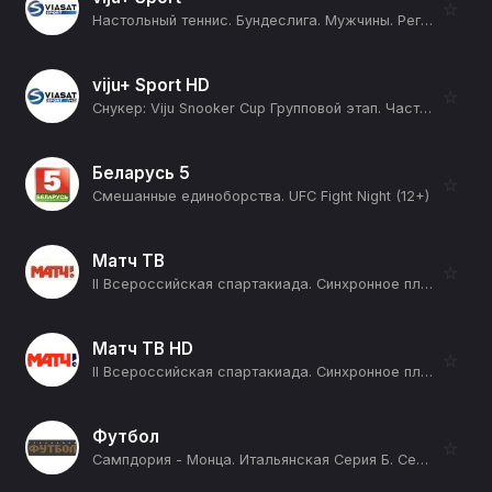
☆
Настольный теннис. Бундеслига. Мужчины. Регулярный сезон 2025/26. 20 тур. Саарбрюккен - Фульда-Маберцель. Вердер Бремен - Боруссия Дюссельдорф (12+)
viju+ Sport HD
☆
Снукер: Viju Snooker Cup Групповой этап. Часть 7 Группа A: Алексей Корень - Андрей Карасов. Группа B: Диана Миронова - Микаэл Нерсисян (12+)
Беларусь 5
☆
Смешанные единоборства. UFC Fight Night (12+)
Матч ТВ
☆
II Всероссийская спартакиада. Синхронное плавание. Дуэты. Трансляция из Екатеринбурга. Прямая трансляция (12+)
Матч ТВ HD
☆
II Всероссийская спартакиада. Синхронное плавание. Дуэты. Трансляция из Екатеринбурга. Прямая трансляция (12+)
Футбол
☆
Сампдория - Монца. Итальянская Серия Б. Сезон 25/26 (12+)