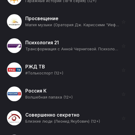
Гаражные истории (18-я серия) (12+)
Просвещение
☆
Магия музыки (Оратория Дж. Кариссими "Иеффай") (12+)
Психология 21
☆
Трансформация с Анной Черниговой. Психология (2-я серия) (12+)
РЖД ТВ
☆
#Толькоспорт (12+)
Россия К
☆
Волшебная папаха (12+)
Совершенно секретно
☆
Близкие люди (Леонид Якубович) (12+)