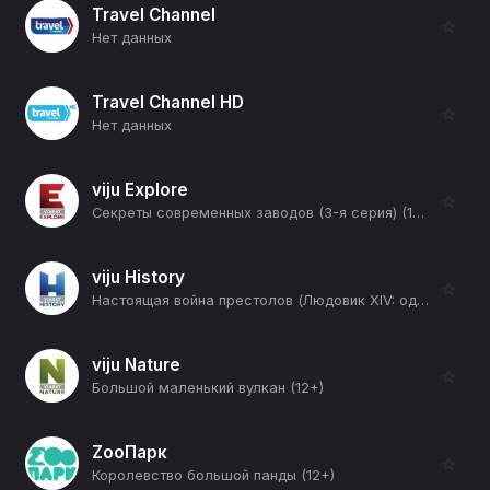
Travel Channel
☆
Нет данных
Travel Channel HD
☆
Нет данных
viju Explore
☆
Секреты современных заводов (3-я серия) (12+)
viju History
☆
Настоящая война престолов (Людовик XIV: один король, один закон, одна вера - 1680-1689) (12+)
viju Nature
☆
Большой маленький вулкан (12+)
ZooПарк
☆
Королевство большой панды (12+)