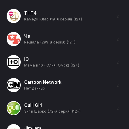
ТНТ4
☆
Камеди Клаб (19-я серия) (12+)
Че
☆
Решала (299-я серия) (12+)
Ю
☆
Мама в 16 (Юлия, Омск) (12+)
Cartoon Network
☆
Нет данных
Gulli Girl
☆
Зиг и Шарко (72-я серия) (12+)
JimJam