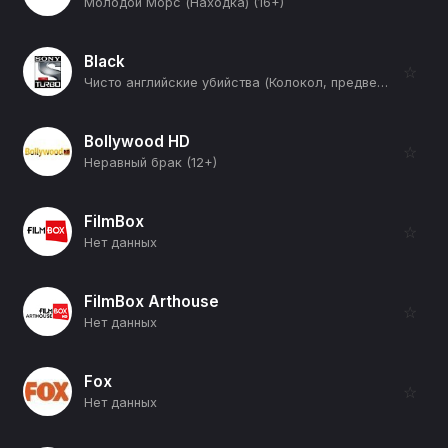
Молодой Морс (Находка) (16+)
Black
☆
Чисто английские убийства (Колокол, предвещающий смерть) (16+)
Bollywood HD
☆
Неравный брак (12+)
FilmBox
☆
Нет данных
FilmBox Arthouse
☆
Нет данных
Fox
☆
Нет данных