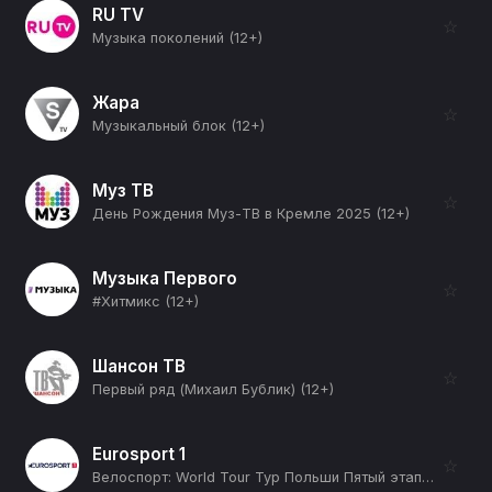
RU TV
☆
Музыка поколений (12+)
Жара
☆
Музыкальный блок (12+)
Муз ТВ
☆
День Рождения Муз-ТВ в Кремле 2025 (12+)
Музыка Первого
☆
#Хитмикс (12+)
Шансон ТВ
☆
Первый ряд (Михаил Бублик) (12+)
Eurosport 1
☆
Велоспорт: World Tour Тур Польши Пятый этап Men (12+)