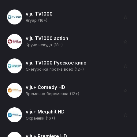
viju TV1000
☆
Ягуар (16+)
viju TV1000 action
☆
Круче некуда (18+)
viju TV1000 Русское кино
☆
Снегурочка против всех (12+)
viju+ Comedy HD
☆
Временно беременна (12+)
viju+ Megahit HD
☆
Охранник (16+)
viju+ Premiere HD