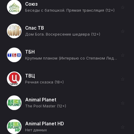
Союз
☆
Беседы с батюшкой. Прямая трансляция (12+)
Спас ТВ
☆
Дом Бога. Воскресение шедевра (12+)
ТБН
☆
Крупным планом (Интервью со Степаном Ледковым) (12+)
ТВЦ
☆
Речная сказка (18+)
Animal Planet
☆
The Pool Master (12+)
Animal Planet HD
☆
Нет данных