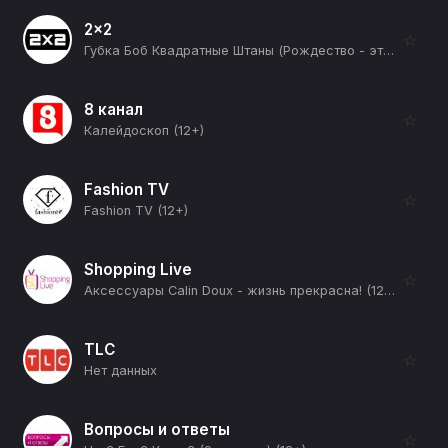
2x2
☆
Губка Боб Квадратные Штаны (Рождество - это кто?) (12+)
8 канал
☆
Калейдоскоп (12+)
Fashion TV
☆
Fashion TV (12+)
Shopping Live
☆
Аксессуары Calin Doux - жизнь прекрасна! (12+)
TLC
☆
Нет данных
Вопросы и ответы
☆