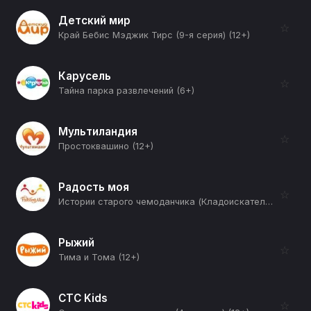
Детский мир
☆
Край Бебис Мэджик Тирс (9-я серия) (12+)
Карусель
☆
Тайна парка развлечений (6+)
Мультиландия
☆
Простоквашино (12+)
Радость моя
☆
Истории старого чемоданчика (Кладоискатели) (12+)
Рыжий
☆
Тима и Тома (12+)
СТС Kids
☆