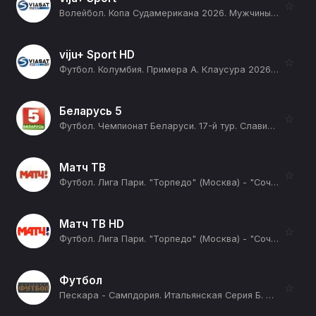
☆
Волейбол. Копа Судамерикана 2026. Мужчины. День 3. Прямая трансляция. Бразилия - Колумбия (12+)
viju+ Sport HD
☆
Футбол. Колумбия. Примера А. Клаусура 2026. 1 тур. Депортиво Кали - Хагуарес де Кордоба (12+)
Беларусь 5
☆
Футбол. Чемпионат Беларуси. 17-й тур. Славия (Мозырь) - Днепр (Могилев). В перерыве Спорт-центр. Прямая трансляция (12+)
Матч ТВ
☆
Футбол. Лига Пари. "Торпедо" (Москва) - "Сочи". Прямая трансляция (12+)
Матч ТВ HD
☆
Футбол. Лига Пари. "Торпедо" (Москва) - "Сочи". Прямая трансляция (12+)
Футбол
☆
Пескара - Сампдория. Итальянская Серия Б. Сезон 25/26 (12+)