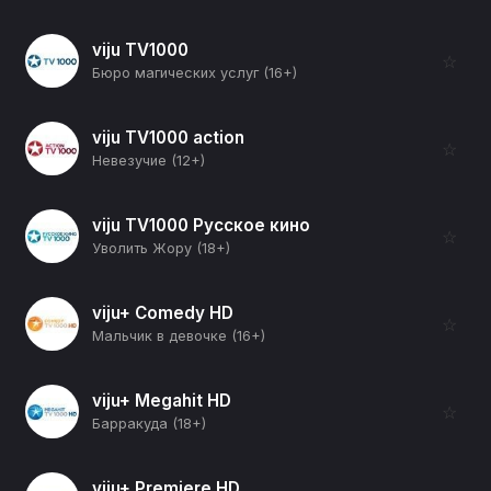
viju TV1000
☆
Бюро магических услуг (16+)
viju TV1000 action
☆
Невезучие (12+)
viju TV1000 Русское кино
☆
Уволить Жору (18+)
viju+ Comedy HD
☆
Мальчик в девочке (16+)
viju+ Megahit HD
☆
Барракуда (18+)
viju+ Premiere HD