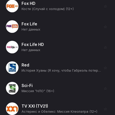
Fox HD
☆
Кости (Случай с холодом) (12+)
Fox Life
☆
Нет данных
Fox Life HD
☆
Нет данных
Red
☆
История Хуаны (Я хочу, чтобы Габриэль потерял все) (16+)
Sci-Fi
☆
Миссия "НЛО" (16+)
TV XXI (TV21)
☆
Астерикс и Обеликс: Миссия Клеопатра (12+)