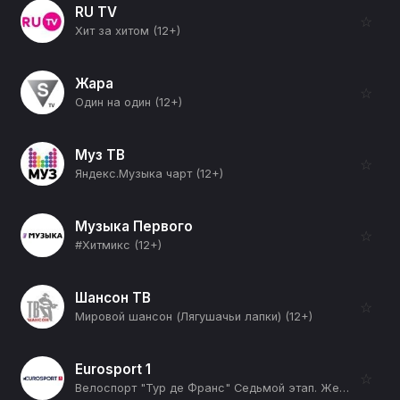
RU TV
☆
Хит за хитом (12+)
Жара
☆
Один на один (12+)
Муз ТВ
☆
Яндекс.Музыка чарт (12+)
Музыка Первого
☆
#Хитмикс (12+)
Шансон ТВ
☆
Мировой шансон (Лягушачьи лапки) (12+)
Eurosport 1
☆
Велоспорт "Тур де Франс" Седьмой этап. Женщины (12+)