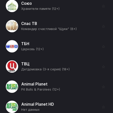
Союз
☆
Хранители памяти (12+)
Спас ТВ
☆
Командир счастливой "Щуки" (6+)
ТБН
☆
Церковь (12+)
ТВЦ
☆
Детдомовка (3-я серия) (18+)
Animal Planet
☆
Pit Bulls & Parolees (12+)
Animal Planet HD
☆
Нет данных