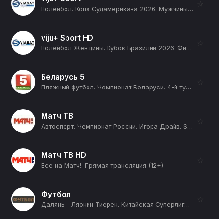
☆
Волейбол. Копа Судамерикана 2026. Мужчины. День 3. Венесуэла - Парагвай (12+)
viju+ Sport HD
☆
Волейбол Женщины. Кубок Бразилии 2026. Финал Четырех (Лондрина, штат Парана). Полуфинал 2. Гердау Минас - Дентил Прайа (12+)
Беларусь 5
☆
Пляжный футбол. Чемпионат Беларуси. 4-й тур. ЦОР-Могилев - Гроднооблспорт. Прямая трансляция (12+)
Матч ТВ
☆
Автоспорт. Чемпионат России. Игора Драйв. SMP Formula 4. Трансляция из Ленинградской области. Прямая трансляция (12+)
Матч ТВ HD
☆
Все на Матч!. Прямая трансляция (12+)
Футбол
☆
Далянь - Ляонин Тиерен. Китайская Суперлига. Сезон 2026. Прямая трансляция (12+)