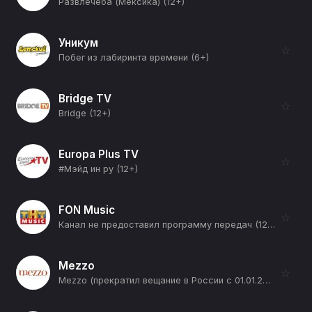
Развлечеба (Мексика) (12+)
Уникум
☆
Побег из лабиринта времени (6+)
Bridge TV
☆
Bridge (12+)
Europa Plus TV
☆
#Мэйд ин ру (12+)
FON Music
☆
Канал не предоставил программу передач (12+)
Mezzo
☆
Mezzo (прекратил вещание в России с 01.01.2026) (12+)