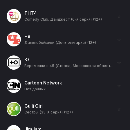
ТНТ4
☆
Comedy Club. Дайджест (6-я серия) (12+)
Че
☆
Дальнобойщики (Дочь олигарха) (12+)
Ю
☆
Беременна в 45 (Стэлла, Московская область) (12+)
Cartoon Network
☆
Нет данных
Gulli Girl
☆
Сестры (33-я серия) (12+)
JimJam