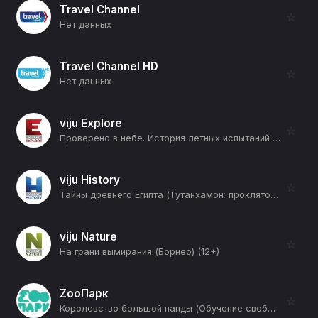
Travel Channel
☆
Нет данных
Travel Channel HD
☆
Нет данных
viju Explore
☆
Проверено в небе. История летных испытаний (2-я серия) (12+)
viju History
☆
Тайны древнего Египта (Тутанхамон: проклятое сокровище) (12+)
viju Nature
☆
На грани вымирания (Борнео) (12+)
ZooПарк
☆
Королевство большой панды (Обучение свободе) (12+)