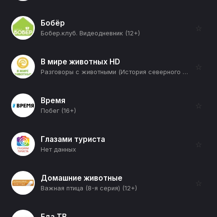
Бобёр
☆
Бобер.клуб. Видеодневник (12+)
В мире животных HD
☆
Разговоры с животными (История северного оленя) (12+)
Время
☆
Побег (16+)
Глазами туриста
☆
Нет данных
Домашние животные
☆
Важная птица (8-я серия) (12+)
Еда ТВ