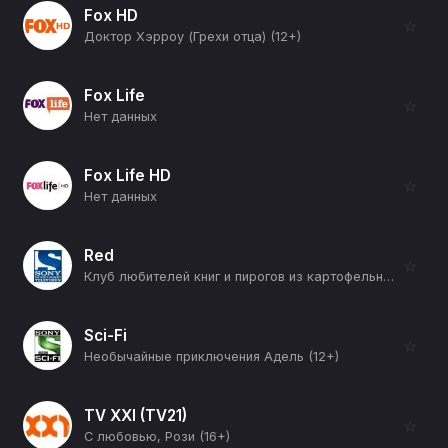
Fox HD
☆
Доктор Хэрроу (Грехи отца) (12+)
Fox Life
☆
Нет данных
Fox Life HD
☆
Нет данных
Red
☆
Клуб любителей книг и пирогов из картофельных очистков (12+)
Sci-Fi
☆
Необычайные приключения Адель (12+)
TV XXI (TV21)
☆
С любовью, Рози (16+)