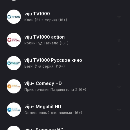
viju TV1000
☆
Клон (21-я серия) (16+)
viju TV1000 action
☆
Робин Гуд: Начало (16+)
viju TV1000 Русское кино
☆
Беги! (1-я серия) (16+)
viju+ Comedy HD
☆
Приключения Паддингтона 2 (6+)
viju+ Megahit HD
☆
Ослепленный желаниями (16+)
viju+ Premiere HD