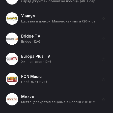
Отряд джунглей спешит на помощь (46-я серия) (12+)
Уникум
☆
Царевна и дракон. Магическая книга (20-я серия) (12+)
Bridge TV
☆
Bridge (12+)
Europa Plus TV
☆
Хит нон-стоп (12+)
FON Music
☆
Плей-лист (12+)
Mezzo
☆
Mezzo (прекратил вещание в России с 01.01.2026) (12+)