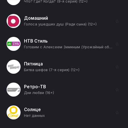
Что? Где? Когда? (9-я серия) (12+)
Домашний
☆
Голоса ушедших душ (Ради сына) (12+)
НТВ Стиль
☆
Готовим с Алексеем Зиминым (Урожайный обед) (12+)
Пятница
☆
Битва шефов (7-я серия) (12+)
Ретро-ТВ
☆
Дни любви (16+)
Солнце
☆
Нет данных