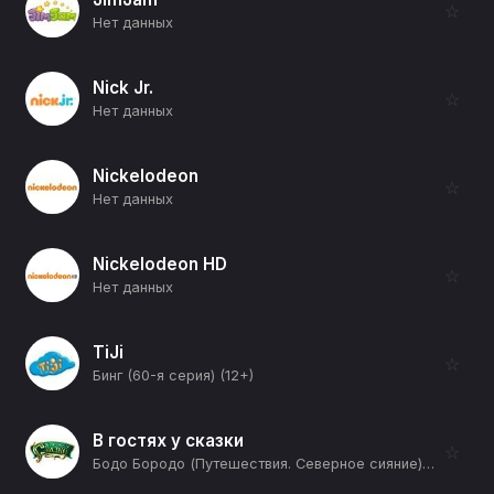
☆
Нет данных
Nick Jr.
☆
Нет данных
Nickelodeon
☆
Нет данных
Nickelodeon HD
☆
Нет данных
TiJi
☆
Бинг (60-я серия) (12+)
В гостях у сказки
☆
Бодо Бородо (Путешествия. Северное сияние) (12+)