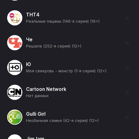
ТНТ4
☆
Реальные пацаны (146-я серия) (16+)
Че
☆
Решала (252-я серия) (12+)
Ю
☆
Моя свекровь - монстр (1-я серия) (12+)
Cartoon Network
☆
Нет данных
Gulli Girl
☆
Необычная семья (42-я серия) (12+)
JimJam