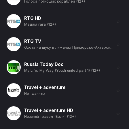
Голоса погибших кораблей (12+)
RTG HD
☆
Мадам гага (12+)
RTG TV
☆
Охота на щуку в лиманах Приморско-Ахтарска (12+)
Russia Today Doc
☆
My Life, My Way (Youth united part 1) (12+)
Travel + adventure
☆
Нет данных
Travel + adventure HD
☆
Нежный трэвел (Бали) (12+)